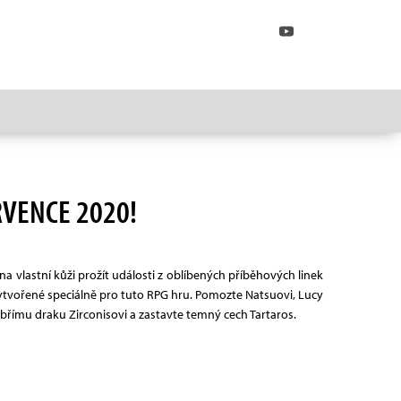
RVENCE 2020!
a vlastní kůži prožít události z oblíbených příběhových linek
i vytvořené speciálně pro tuto RPG hru. Pomozte Natsuovi, Lucy
obřímu draku Zirconisovi a zastavte temný cech Tartaros.