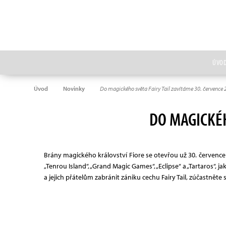
ÚVO
Úvod
Novinky
Do magického světa Fairy Tail zavítáme 30. července 
DO MAGICKÉH
Brány magického království Fiore se otevřou už 30. července 
„Tenrou Island“, „Grand Magic Games“, „Eclipse“ a „Tartaros“,
a jejich přátelům zabránit zániku cechu Fairy Tail, zúčastně