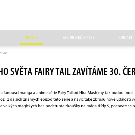
D
NOVINKY
ZASTOUPENÉ ZNAČKY
KONTAKT
2020!
O SVĚTA FAIRY TAIL ZAVÍTÁME 30. ČE
a fanoušci manga a anime série Fairy Tail od Hira Mashimy tak budou moct n
 jakož i z dalších známých epizod této série a navíc také zbrusu nové událost
te se velkých magických her, podstupte zkoušky na mága třídy S, postavte se 