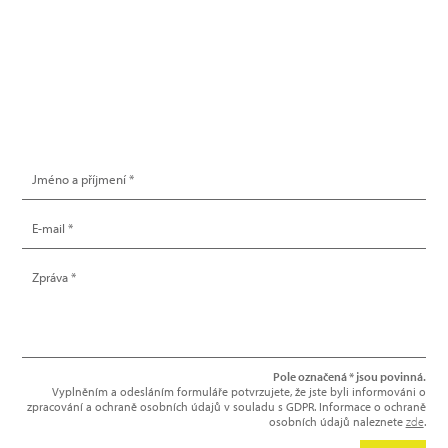
info@hype.cz
NAPIŠTE NÁM
Pole označená * jsou povinná.
Vyplněním a odesláním formuláře potvrzujete, že jste byli informováni o
zpracování a ochraně osobních údajů v souladu s GDPR. Informace o ochraně
osobních údajů naleznete
zde
.