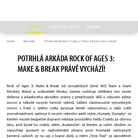
NOVINKY
ZASTOUPENÉ ZNAČKY
KONTAKT
Úvod
Novinky
Potrhlá arkáda Rock of Ages 3: Make & Break právě vychází!
POTRHLÁ ARKÁDA ROCK OF AGES 3:
MAKE & BREAK PRÁVĚ VYCHÁZÍ!
Rock of Ages 3: Make & Break od vývojářských týmů ACE Team a Giant
Monkey Robot a vydavatele Modus Games rozšiřuje oblíbený mix tower
defense a arkádového závodění známý z předchozích dílů o robustní editor
úrovní a několik nových herních režimů. Sdílení vlastnoručně vytvořených
úrovní s hráči z celého světa zaručuje téměř nekonečnou a stále svěží
znovuhratelnost, zatímco k novým režimům patří režim „Humpty Dumpty“, ve
kterém musíte bezpečně dopravit neblaze proslulého Valdu Cvaldu za cílovou
čáru, aniž byste ho rozbili, režim „Avalanche“, ve kterém je vaším úkolem co
nejrychleji postavit co nejkvalitnější obranu proti hromadě naštvaných
kamenů valících se na vás z kopce dolů, a režim „Time Trial“ se závoděním