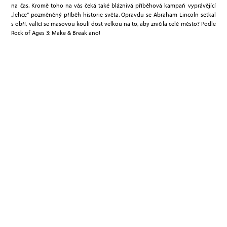
na čas. Kromě toho na vás čeká také bláznivá příběhová kampaň vyprávějící
„lehce“ pozměněný příběh historie světa. Opravdu se Abraham Lincoln setkal
s obří, valící se masovou koulí dost velkou na to, aby zničila celé město? Podle
Rock of Ages 3: Make & Break ano!