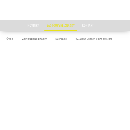
NOVINKY
ZASTOUPENÉ ZNAČKY
KONTAKT
Úvod
Zastoupené značky
Evercade
42. Metal Dragon & Life on Mars