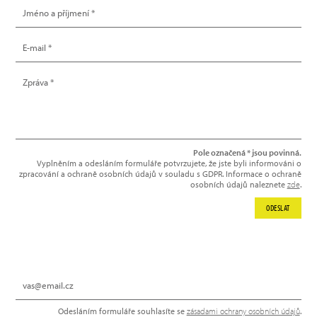
Pole označená * jsou povinná.
Vyplněním a odesláním formuláře potvrzujete, že jste byli informováni o
zpracování a ochraně osobních údajů v souladu s GDPR. Informace o ochraně
osobních údajů naleznete
zde
.
ODESLAT
NEWSLETTER
Odesláním formuláře souhlasíte se
zásadami ochrany osobních údajů
.