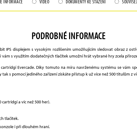
É INFORMACE
VIDEO
DOKUMENTY KE STAŽENÍ
SOUVISE
PODROBNÉ INFORMACE
bit IPS displejem s vysokým rozlišením umožňujícím sledovat obraz z ostř
 vám s využitím dodatečných tlačítek umožní hrát vybrané hry zcela přiroz
cartridgí Evercade. Díky tomuto na míru navrženému systému se vám spol
tak s pomocí jediného zařízení získáte přístup k už více než 500 titulům z ví
cartridgí a víc než 500 her).
h tlačítek.
onzole i při dlouhém hraní.