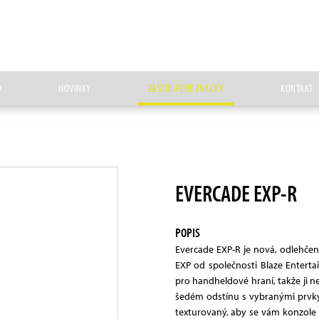
D
NOVINKY
ZASTOUPENÉ ZNAČKY
KONTAKT
EVERCADE EXP-R
POPIS
Evercade EXP-R je nová, odlehče
EXP od společnosti Blaze Entert
pro handheldové hraní, takže ji n
šedém odstínu s vybranými prvky v
texturovaný, aby se vám konzole