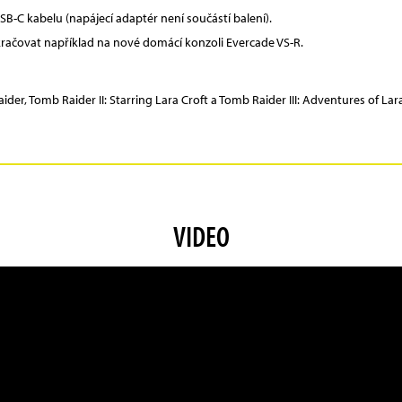
SB-C kabelu (napájecí adaptér není součástí balení).
kračovat například na nové domácí konzoli Evercade VS-R.
der, Tomb Raider II: Starring Lara Croft a Tomb Raider III: Adventures of Lara
VIDEO