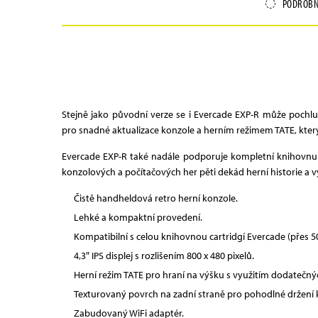
PODROBN
Stejně jako původní verze se i Evercade EXP-R může pochlu
pro snadné aktualizace konzole a herním režimem TATE, který
Evercade EXP-R také nadále podporuje kompletní knihovnu 
konzolových a počítačových her pěti dekád herní historie a vy 
Čistě handheldová retro herní konzole.
Lehké a kompaktní provedení.
Kompatibilní s celou knihovnou cartridgí Evercade (přes 50 
4,3″ IPS displej s rozlišením 800 x 480 pixelů.
Herní režim TATE pro hraní na výšku s využitím dodatečnýc
Texturovaný povrch na zadní straně pro pohodlné držení k
Zabudovaný WiFi adaptér.