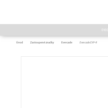
ÚVO
Úvod
Zastoupené značky
Evercade
Evercade EXP-R