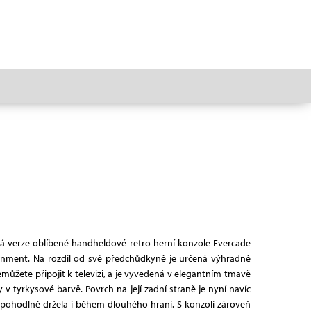
ná verze oblíbené handheldové retro herní konzole Evercade
ainment. Na rozdíl od své předchůdkyně je určená výhradně
emůžete připojit k televizi, a je vyvedená v elegantním tmavě
 tyrkysové barvě. Povrch na její zadní straně je nyní navíc
 pohodlně držela i během dlouhého hraní. S konzolí zároveň