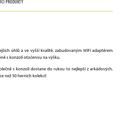
JÍCÍ PRODUKTY
ejších úhlů a ve vyšší kvalitě, zabudovaným WiFi adaptérem
eně s konzolí otočenou na výšku.
ečně s konzolí dostane do rukou to nejlepší z arkádových,
ce než 50 herních kolekcí!