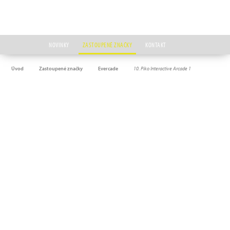
NOVINKY
ZASTOUPENÉ ZNAČKY
KONTAKT
Úvod
Zastoupené značky
Evercade
10. Piko Interactive Arcade 1