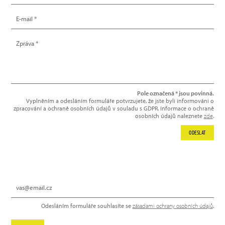
Pole označená * jsou povinná.
Vyplněním a odesláním formuláře potvrzujete, že jste byli informováni o
zpracování a ochraně osobních údajů v souladu s GDPR. Informace o ochraně
osobních údajů naleznete
zde
.
ODESLAT
NEWSLETTER
Odesláním formuláře souhlasíte se
zásadami ochrany osobních údajů
.