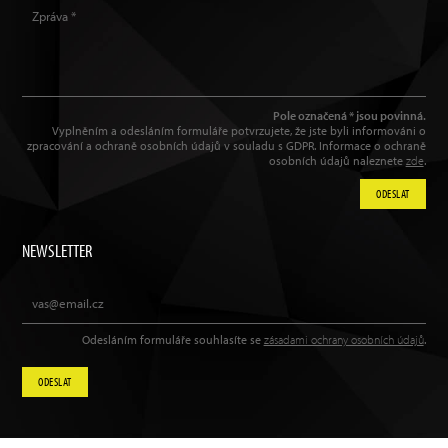
Pole označená * jsou povinná.
Vyplněním a odesláním formuláře potvrzujete, že jste byli informováni o
zpracování a ochraně osobních údajů v souladu s GDPR. Informace o ochraně
osobních údajů naleznete
zde
.
ODESLAT
NEWSLETTER
Odesláním formuláře souhlasíte se
zásadami ochrany osobních údajů
.
ODESLAT