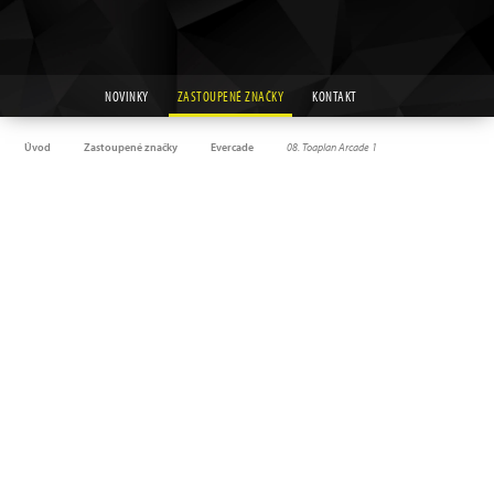
NOVINKY
ZASTOUPENÉ ZNAČKY
KONTAKT
Úvod
Zastoupené značky
Evercade
08. Toaplan Arcade 1