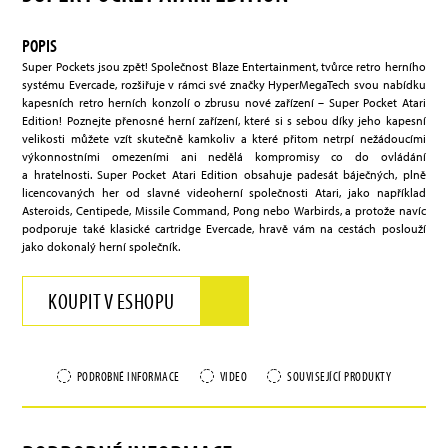
POPIS
Super Pockets jsou zpět! Společnost Blaze Entertainment, tvůrce retro herního
systému Evercade, rozšiřuje v rámci své značky HyperMegaTech svou nabídku
kapesních retro herních konzolí o zbrusu nové zařízení – Super Pocket Atari
Edition! Poznejte přenosné herní zařízení, které si s sebou díky jeho kapesní
velikosti můžete vzít skutečně kamkoliv a které přitom netrpí nežádoucími
výkonnostními omezeními ani nedělá kompromisy co do ovládání
a hratelnosti. Super Pocket Atari Edition obsahuje padesát báječných, plně
licencovaných her od slavné videoherní společnosti Atari, jako například
Asteroids, Centipede, Missile Command, Pong nebo Warbirds, a protože navíc
podporuje také klasické cartridge Evercade, hravě vám na cestách poslouží
jako dokonalý herní společník.
KOUPIT V ESHOPU
PODROBNÉ INFORMACE
VIDEO
SOUVISEJÍCÍ PRODUKTY