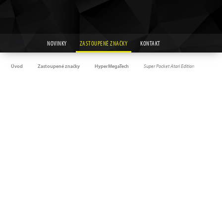
NOVINKY
ZASTOUPENÉ ZNAČKY
KONTAKT
Úvod
Zastoupené značky
HyperMegaTech
Super Pocket Atari Edition