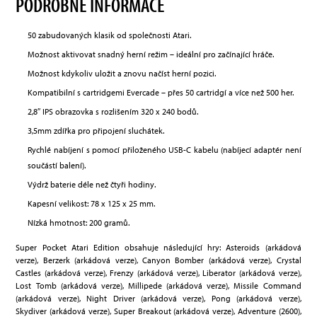
PODROBNÉ INFORMACE
50 zabudovaných klasik od společnosti Atari.
Možnost aktivovat snadný herní režim – ideální pro začínající hráče.
Možnost kdykoliv uložit a znovu načíst herní pozici.
Kompatibilní s cartridgemi Evercade – přes 50 cartridgí a více než 500 her.
2,8″ IPS obrazovka s rozlišením 320 x 240 bodů.
3,5mm zdířka pro připojení sluchátek.
Rychlé nabíjení s pomocí přiloženého USB-C kabelu (nabíjecí adaptér není
součástí balení).
Výdrž baterie déle než čtyři hodiny.
Kapesní velikost: 78 x 125 x 25 mm.
Nízká hmotnost: 200 gramů.
Super Pocket Atari Edition obsahuje následující hry: Asteroids (arkádová
verze), Berzerk (arkádová verze), Canyon Bomber (arkádová verze), Crystal
Castles (arkádová verze), Frenzy (arkádová verze), Liberator (arkádová verze),
Lost Tomb (arkádová verze), Millipede (arkádová verze), Missile Command
(arkádová verze), Night Driver (arkádová verze), Pong (arkádová verze),
Skydiver (arkádová verze), Super Breakout (arkádová verze), Adventure (2600),