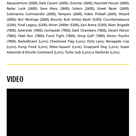
Aquaventure (2600), Dark Cavern (2600), Gravitar (2600), Haunted House (2600),
Radar Lock (2600), Save Mary (2600), Solaris (2600), Street Racer (2600),
Submarine Commander (2600), Tempest (2600), Video Pinball (2600), Wizard
(2600), Yars' Revenge (2600), Bounty Bob Strikes Back! (5200), Countermeasure
(5200), Final Legacy (5200), Miner 2049er (5200), Xari Arena (5200), Alien Brigade
(7800), Asteroids (7800), Centipede (7800), Dark Chambers (7800), Desert Falcon
(7800), Fatal Run (7800), Food Fight (7800), Ninja Golf (7800), Motor Psycho
(7800), Basketbrawl (Lynx), Checkered Flag (Lynx), Dirty Larry: Renegade Cop
(Lynx), Kung Food (Lynx), Robo-Squash (Lynx), Scrapyard Dog (Lynx), Super
Asteroids & Missile Command (Lynx), Turbo Sub (Lynx) a Warbirds (Lynx).
VIDEO