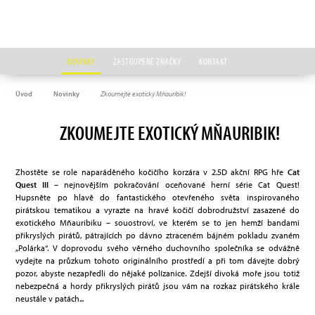
NOVINKY
ZASTOUPENÉ ZNAČKY
KONTAKT
Úvod
Novinky
Zkoumejte exotický Mňauribik!
ZKOUMEJTE EXOTICKÝ MŇAURIBIK!
Zhostěte se role naparáděného kočičího korzára v 2.5D akční RPG hře
Cat
Quest III
– nejnovějším pokračování oceňované herní série Cat Quest!
Hupsněte po hlavě do fantastického otevřeného světa inspirovaného
pirátskou tematikou a vyrazte na hravé kočičí dobrodružství zasazené do
exotického Mňauribiku – souostroví, ve kterém se to jen hemží bandami
přikryslých pirátů, pátrajících po dávno ztraceném bájném pokladu zvaném
„Polárka“. V doprovodu svého věrného duchovního společníka se odvážně
vydejte na průzkum tohoto originálního prostředí a při tom dávejte dobrý
pozor, abyste nezapředli do nějaké polízanice. Zdejší divoká moře jsou totiž
nebezpečná a hordy přikryslých pirátů jsou vám na rozkaz pirátského krále
neustále v patách...