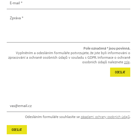
Pole označená * jsou povinná.
Vyplněním a odesláním formuláře potvrzujete, že jste byli informováni o
zpracování a ochraně osobních údajů v souladu s GDPR. Informace o ochraně
osobních údajů naleznete
zde
.
ODESLAT
NEWSLETTER
Odesláním formuláře souhlasíte se
zásadami ochrany osobních údajů
.
ODESLAT