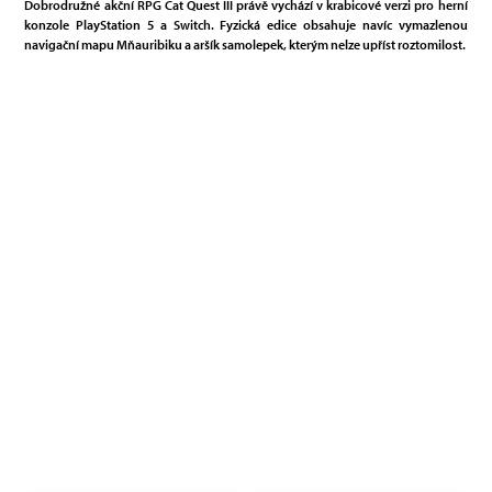
Dobrodružné akční RPG Cat Quest III právě vychází v krabicové verzi pro herní
konzole PlayStation 5 a Switch. Fyzická edice obsahuje navíc vymazlenou
navigační mapu Mňauribiku a aršík samolepek, kterým nelze upříst roztomilost.