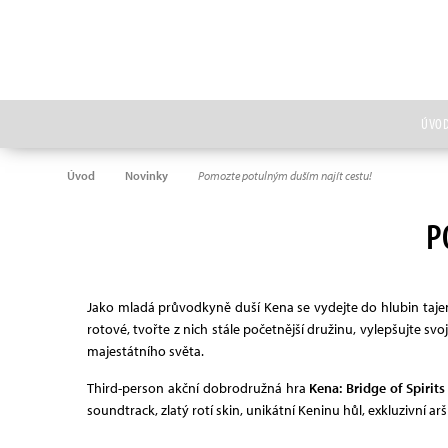
ÚVO
Úvod
Novinky
Pomozte potulným duším najít cestu!
P
Jako mladá průvodkyně duší Kena se vydejte do hlubin tajem
rotové, tvořte z nich stále početnější družinu, vylepšujte 
majestátního světa.
Third-person akční dobrodružná hra
Kena: Bridge of Spirits
soundtrack, zlatý rotí skin, unikátní Keninu hůl, exkluzivní a