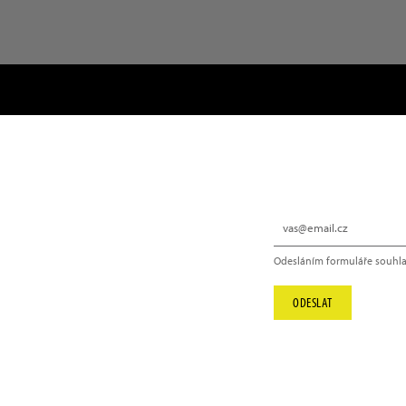
NEWSLETTER
Odesláním formuláře souhla
info@hype.cz
ODESLAT