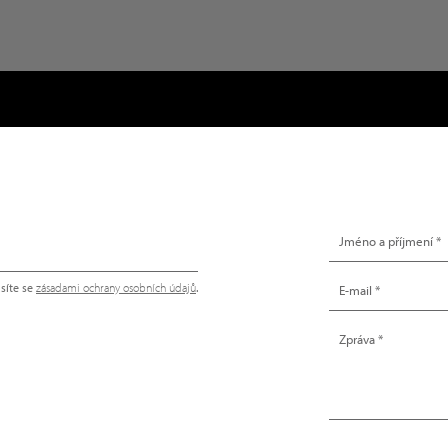
NAPIŠTE NÁM
síte se
zásadami ochrany osobních údajů
.