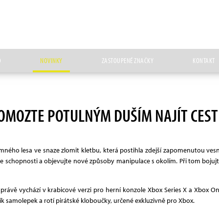
D
NOVINKY
ZASTOUPENÉ ZNAČKY
KONTAKT
OMOZTE POTULNÝM DUŠÍM NAJÍT CEST
ného lesa ve snaze zlomit kletbu, která postihla zdejší zapomenutou vesn
svoje schopnosti a objevujte nové způsoby manipulace s okolím. Při tom boj
právě vychází v krabicové verzi pro herní konzole Xbox Series X a Xbox On
ršík samolepek a rotí pirátské kloboučky, určené exkluzivně pro Xbox.