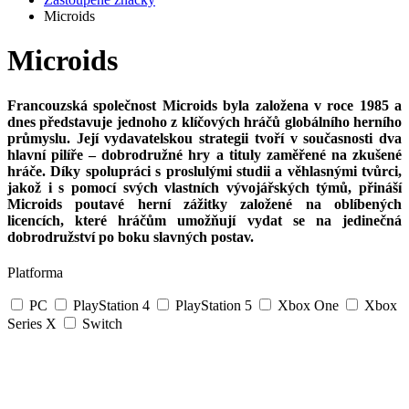
Microids
Microids
Francouzská společnost Microids byla založena v roce 1985 a
dnes představuje jednoho z klíčových hráčů globálního herního
průmyslu. Její vydavatelskou strategii tvoří v současnosti dva
hlavní pilíře – dobrodružné hry a tituly zaměřené na zkušené
hráče. Díky spolupráci s proslulými studii a věhlasnými tvůrci,
jakož i s pomocí svých vlastních vývojářských týmů, přináší
Microids poutavé herní zážitky založené na oblíbených
licencích, které hráčům umožňují vydat se na jedinečná
dobrodružství po boku slavných postav.
Platforma
PC
PlayStation 4
PlayStation 5
Xbox One
Xbox
Series X
Switch