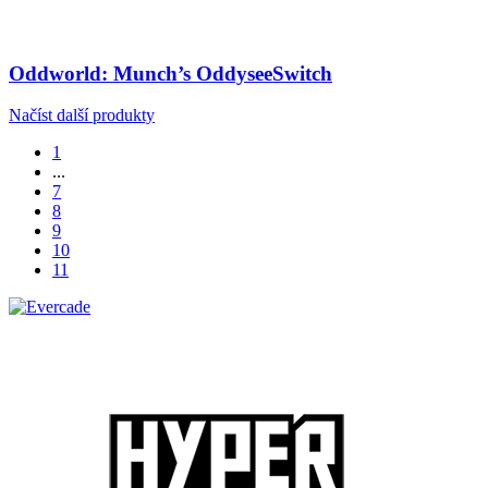
Oddworld: Munch’s Oddysee
Switch
Načíst další produkty
1
...
7
8
9
10
11