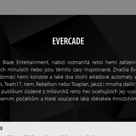
EVERCADE
Blaze Entertainment, nabízí rozmanitá retro herní zařízení 
ech minulých nebo jsou těmito časy inspirované. Značka Eve
domácí herní konzole a také dva stolní arkádové automaty a
s, Team17, Irem, Rebellion nebo Toaplan, jakož i mnoha dalšíc
publikum složené z milovníků retro her, oceňujících její vyso
erním počátkům a které současně láká sběratele množstvím 
RE