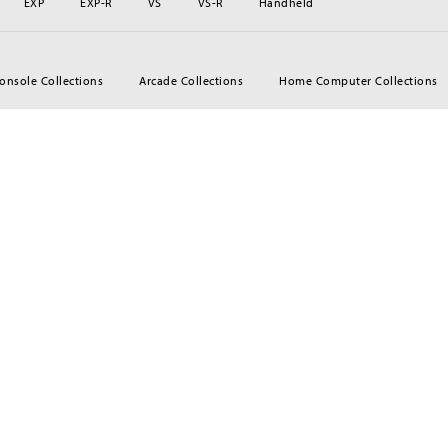
EXP
EXP-R
VS
VS-R
Handheld
nsole Collections
Arcade Collections
Home Computer Collections