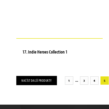
17. Indie Heroes Collection 1
...
NAČÍST DALŠÍ PRODUKTY
1
3
4
5