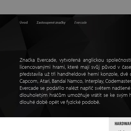
Úvod
Zastoupené značky
Evercade
Značka Evercade, vytvořená anglickou společností 
licencovanými hrami, které mají svůj původ v čas
představila už tři handheldové herní konzole, dvě 
Capcom, Atari, Bandai Namco, Interplay, Codemaster
Evercade se podařilo nalézt napříč světem nadšené 
dlouholetým hráčům umožňuje vrátit se ke svým h
dlouhé době opět ve fyzické podobě.
HARDWA