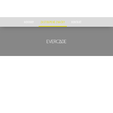
NOVINKY
ZASTOUPENÉ ZNAČKY
KONTAKT
Úvod
Zastoupené značky
Evercade
EVERCADE
Značka Evercade, vytvořená anglickou společností Blaze Entertainment, nabízí
rozmanitá retro herní zařízení využívající na míru navržené cartridge s oficiálně
licencovanými hrami, které mají svůj původ v časech minulých nebo jsou těmito
časy inspirované. Značka Evercade vstoupila na trh v roce 2020 a od té chvíle
představila už tři handheldové herní konzole, dvě domácí herní konzole a také dva