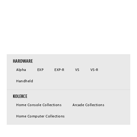
stolní arkádové automaty a přinesla už víc než 500 retro her od partnerů jako
Capcom, Atari, Bandai Namco, Interplay, Codemasters, Team17, Irem, Rebellion
nebo Toaplan, jakož i mnoha dalších nezávislých herních návrhářů a vydavatelů.
Značce Evercade se podařilo nalézt napříč světem nadšené publikum složené z
milovníků retro her, oceňujících její vysoce kvalitní, a přitom cenově dostupné
řešení, které dlouholetým hráčům umožňuje vrátit se ke svým herním počátkům a
které současně láká sběratele množstvím slavných herních titulů minulosti,
dostupných po dlouhé době opět ve fyzické podobě.
HARDWARE
Alpha
EXP
EXP-R
VS
VS-R
Handheld
KOLEKCE
Home Console Collections
Arcade Collections
Home Computer Collections