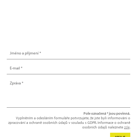
info@hype.cz
NAPIŠTE NÁM
Pole označená * jsou povinná.
Vyplněním a odesláním formuláře potvrzujete, že jste byli informováni o
zpracování a ochraně osobních údajů v souladu s GDPR. Informace o ochraně
osobních údajů naleznete
zde
.