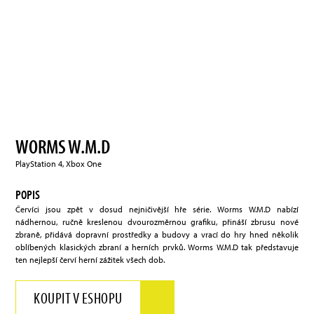
WORMS W.M.D
PlayStation 4, Xbox One
POPIS
Červíci jsou zpět v dosud nejničivější hře série. Worms W.M.D nabízí
nádhernou, ručně kreslenou dvourozměrnou grafiku, přináší zbrusu nové
zbraně, přidává dopravní prostředky a budovy a vrací do hry hned několik
oblíbených klasických zbraní a herních prvků. Worms W.M.D tak představuje
ten nejlepší červí herní zážitek všech dob.
KOUPIT V ESHOPU