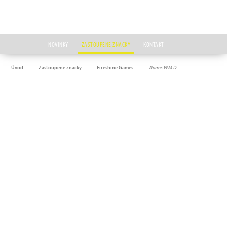
NOVINKY
ZASTOUPENÉ ZNAČKY
KONTAKT
Úvod
Zastoupené značky
Fireshine Games
Worms W.M.D