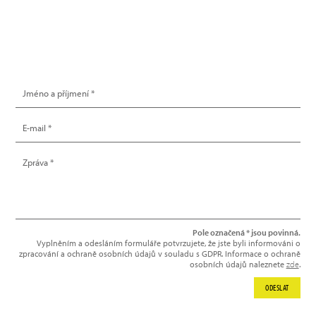
info@hype.cz
NAPIŠTE NÁM
Pole označená * jsou povinná.
Vyplněním a odesláním formuláře potvrzujete, že jste byli informováni o
zpracování a ochraně osobních údajů v souladu s GDPR. Informace o ochraně
osobních údajů naleznete
zde
.
ODESLAT