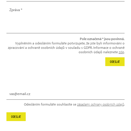
Pole označená * jsou povinná.
Vyplněním a odesláním formuláře potvrzujete, že jste byli informováni o
zpracování a ochraně osobních údajů v souladu s GDPR. Informace o ochraně
osobních údajů naleznete
zde
.
ODESLAT
NEWSLETTER
Odesláním formuláře souhlasíte se
zásadami ochrany osobních údajů
.
ODESLAT