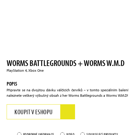
WORMS BATTLEGROUNDS + WORMS W.M.D
PlayStation 4, Xbox One
POPIS
Připravte se na dvojitou dávku válčících červíků – v tomto speciálním balení
naleznete veškerý výbušný obsah z her Worms Battlegrounds a Worms W.M.D!
KOUPIT V ESHOPU
PODROBNÉ INFORMACE
VIDEO
SOUVISEJÍCÍ PRODUKTY