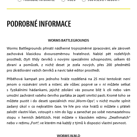
PODROBNÉ INFORMACE
WORMS BATTLEGROUNDS
Worms Battlegrounds přináší nádherné trojrozměrné zpracování, ale zároveň
zachovává klasickou dvourozměrnou hratelnost. Nabízí pět rozlehlých
prostředí, čtyři třídy červíků s novými speciálními schopnostmi, celkem 65
zbraní a pomůcek, z nichž deset je zcela nových, přes 200 předmětů
pro zkrášlování vašich červíků a navíc také editor prostředí.
Příběhová kampaň pro jednoho hráče rozdělená na 25 misí tentokrát není
jenom o rozsévání smrti a ničení, ale vůbec poprvé se v ní můžete setkat
s fyzikálními hádankami, jejichž zdolání vás posune blíž k cíli nebo vám
umožní zachránit vašeho červího parťáka ze zajetí smrtící pasti. Kromě toho se
můžete pustit i do deseti speciálních misí „Worm-Ops“, v nichž musíte splnit
zadaný úkol v co nejkratším čase. Ve hře pro více hráčů si můžete s přáteli
založit vlastní klan, vstoupit s ním do ligy a zanechat po sobě nesmazatelnou
stopu v herních žebříčcích. Hrát můžete v klasickém režimu „Deathmatch“
nebo v režimu „Fort“, ve kterém má každý z týmů k dispozici vlastní pevnost.
WORMS W.M.D