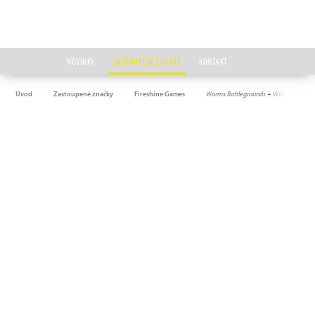
NOVINKY
ZASTOUPENÉ ZNAČKY
KONTAKT
Úvod
Zastoupené značky
Fireshine Games
Worms Battlegrounds + Worms W.M.D