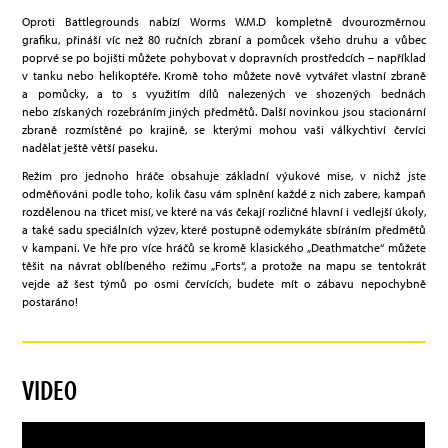
Oproti Battlegrounds nabízí Worms W.M.D kompletně dvourozměrnou
grafiku, přináší víc než 80 ručních zbraní a pomůcek všeho druhu a vůbec
poprvé se po bojišti můžete pohybovat v dopravních prostředcích – například
v tanku nebo helikoptéře. Kromě toho můžete nově vytvářet vlastní zbraně
a pomůcky, a to s využitím dílů nalezených ve shozených bednách
nebo získaných rozebráním jiných předmětů. Další novinkou jsou stacionární
zbraně rozmístěné po krajině, se kterými mohou vaši válkychtiví červíci
nadělat ještě větší paseku.
Režim pro jednoho hráče obsahuje základní výukové mise, v nichž jste
odměňováni podle toho, kolik času vám splnění každé z nich zabere, kampaň
rozdělenou na třicet misí, ve které na vás čekají rozličné hlavní i vedlejší úkoly,
a také sadu speciálních výzev, které postupně odemykáte sbíráním předmětů
v kampani. Ve hře pro více hráčů se kromě klasického „Deathmatche“ můžete
těšit na návrat oblíbeného režimu „Forts“, a protože na mapu se tentokrát
vejde až šest týmů po osmi červících, budete mít o zábavu nepochybně
postaráno!
VIDEO