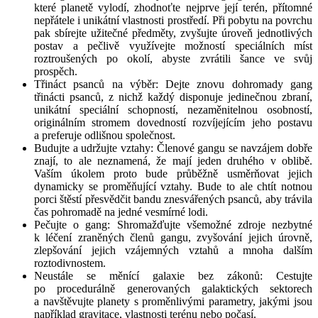
které planetě vylodí, zhodnoťte nejprve její terén, přítomné
nepřátele i unikátní vlastnosti prostředí. Při pobytu na povrchu
pak sbírejte užitečné předměty, zvyšujte úroveň jednotlivých
postav a pečlivě využívejte možností speciálních míst
roztroušených po okolí, abyste zvrátili šance ve svůj
prospěch.
Třináct psanců na výběr: Dejte znovu dohromady gang
třinácti psanců, z nichž každý disponuje jedinečnou zbraní,
unikátní speciální schopností, nezaměnitelnou osobností,
originálním stromem dovedností rozvíjejícím jeho postavu
a preferuje odlišnou společnost.
Budujte a udržujte vztahy: Členové gangu se navzájem dobře
znají, to ale neznamená, že mají jeden druhého v oblibě.
Vaším úkolem proto bude průběžně usměrňovat jejich
dynamicky se proměňující vztahy. Bude to ale chtít notnou
porci štěstí přesvědčit bandu znesvářených psanců, aby trávila
čas pohromadě na jedné vesmírné lodi.
Pečujte o gang: Shromažďujte všemožné zdroje nezbytné
k léčení zraněných členů gangu, zvyšování jejich úrovně,
zlepšování jejich vzájemných vztahů a mnoha dalším
roztodivnostem.
Neustále se měnící galaxie bez zákonů: Cestujte
po procedurálně generovaných galaktických sektorech
a navštěvujte planety s proměnlivými parametry, jakými jsou
například gravitace, vlastnosti terénu nebo počasí.