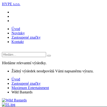
HYPE s.r.o.
Úvod
Novinky
Zastoupené značky
Kontakt
Hledáme relevantní výsledky.
Žádný výsledek neodpovídá Vámi napsanému výrazu.
Úvod
Zastoupené značky
Maximum Entertainment
Wild Bastards