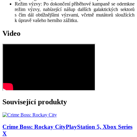
Režim výzvy: Po dokončení příběhové kampaně se odemkne
režim výzvy, nabízející nášup dalších galaktických sektorů
s čím dál obtížnějšími výzvami, včetně mutátorů sloužících
k úpravě vašeho herního zážitku.
Video
Související produkty
Crime Boss: Rockay City
PlayStation 5, Xbox Series
X