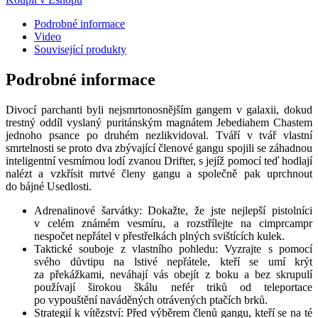
Podrobné informace
Video
Související produkty
Podrobné informace
Divocí parchanti byli nejsmrtonosnějším gangem v galaxii, dokud
trestný oddíl vyslaný puritánským magnátem Jebediahem Chastem
jednoho psance po druhém nezlikvidoval. Tváří v tvář vlastní
smrtelnosti se proto dva zbývající členové gangu spojili se záhadnou
inteligentní vesmírnou lodí zvanou Drifter, s jejíž pomocí teď hodlají
nalézt a vzkřísit mrtvé členy gangu a společně pak uprchnout
do bájné Usedlosti.
Adrenalinové šarvátky: Dokažte, že jste nejlepší pistolníci
v celém známém vesmíru, a rozstřílejte na cimprcampr
nespočet nepřátel v přestřelkách plných svištících kulek.
Taktické souboje z vlastního pohledu: Vyzrajte s pomocí
svého důvtipu na lstivé nepřátele, kteří se umí krýt
za překážkami, neváhají vás obejít z boku a bez skrupulí
používají širokou škálu nefér triků od teleportace
po vypouštění naváděných otrávených ptačích brků.
Strategií k vítězství: Před výběrem členů gangu, kteří se na té