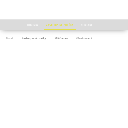
NOVINKY
ZASTOUPENÉ ZNAČKY
KONTAKT
Úvod
Zastoupené značky
505 Games
Ghostrunner 2