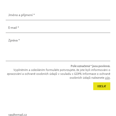
NAPIŠTE NÁM
Pole označená * jsou povinná.
Vyplněním a odesláním formuláře potvrzujete, že jste byli informováni o
zpracování a ochraně osobních údajů v souladu s GDPR. Informace o ochraně
osobních údajů naleznete
zde
.
ODESLAT
NEWSLETTER