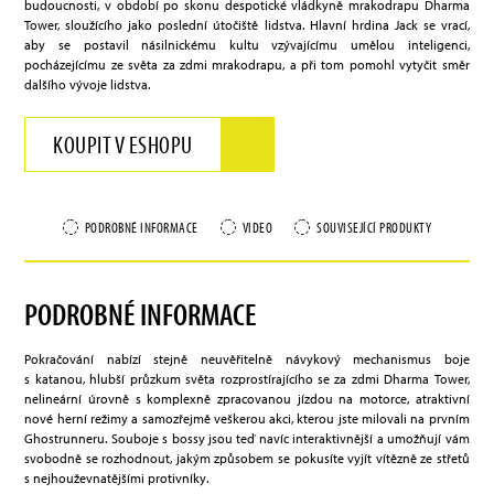
budoucnosti, v období po skonu despotické vládkyně mrakodrapu Dharma
Tower, sloužícího jako poslední útočiště lidstva. Hlavní hrdina Jack se vrací,
aby se postavil násilnickému kultu vzývajícímu umělou inteligenci,
pocházejícímu ze světa za zdmi mrakodrapu, a při tom pomohl vytyčit směr
dalšího vývoje lidstva.
KOUPIT V ESHOPU
PODROBNÉ INFORMACE
VIDEO
SOUVISEJÍCÍ PRODUKTY
PODROBNÉ INFORMACE
Pokračování nabízí stejně neuvěřitelně návykový mechanismus boje
s katanou, hlubší průzkum světa rozprostírajícího se za zdmi Dharma Tower,
nelineární úrovně s komplexně zpracovanou jízdou na motorce, atraktivní
nové herní režimy a samozřejmě veškerou akci, kterou jste milovali na prvním
Ghostrunneru. Souboje s bossy jsou teď navíc interaktivnější a umožňují vám
svobodně se rozhodnout, jakým způsobem se pokusíte vyjít vítězně ze střetů
s nejhouževnatějšími protivníky.