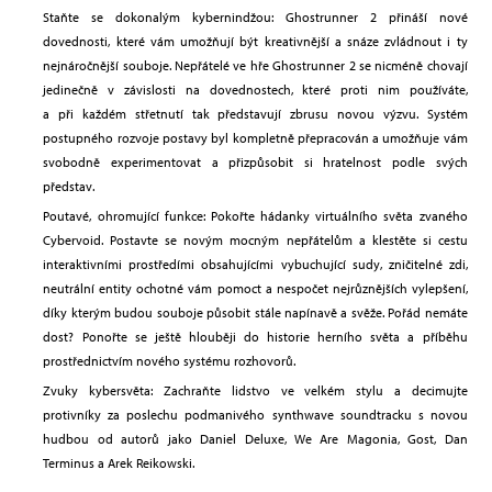
Staňte se dokonalým kybernindžou: Ghostrunner 2 přináší nové
dovednosti, které vám umožňují být kreativnější a snáze zvládnout i ty
nejnáročnější souboje. Nepřátelé ve hře Ghostrunner 2 se nicméně chovají
jedinečně v závislosti na dovednostech, které proti nim používáte,
a při každém střetnutí tak představují zbrusu novou výzvu. Systém
postupného rozvoje postavy byl kompletně přepracován a umožňuje vám
svobodně experimentovat a přizpůsobit si hratelnost podle svých
představ.
Poutavé, ohromující funkce: Pokořte hádanky virtuálního světa zvaného
Cybervoid. Postavte se novým mocným nepřátelům a klestěte si cestu
interaktivními prostředími obsahujícími vybuchující sudy, zničitelné zdi,
neutrální entity ochotné vám pomoct a nespočet nejrůznějších vylepšení,
díky kterým budou souboje působit stále napínavě a svěže. Pořád nemáte
dost? Ponořte se ještě hlouběji do historie herního světa a příběhu
prostřednictvím nového systému rozhovorů.
Zvuky kybersvěta: Zachraňte lidstvo ve velkém stylu a decimujte
protivníky za poslechu podmanivého synthwave soundtracku s novou
hudbou od autorů jako Daniel Deluxe, We Are Magonia, Gost, Dan
Terminus a Arek Reikowski.