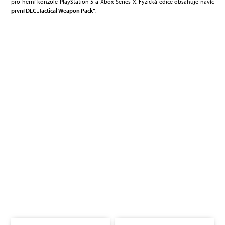
pro herní konzole PlayStation 5 a Xbox Series X. Fyzická edice obsahuje navíc
první
DLC „Tactical Weapon Pack“
.