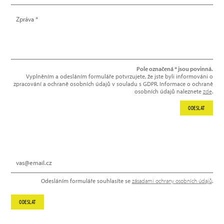
Pole označená * jsou povinná.
Vyplněním a odesláním formuláře potvrzujete, že jste byli informováni o
zpracování a ochraně osobních údajů v souladu s GDPR. Informace o ochraně
osobních údajů naleznete
zde
.
ODESLAT
NEWSLETTER
Odesláním formuláře souhlasíte se
zásadami ochrany osobních údajů
.
ODESLAT