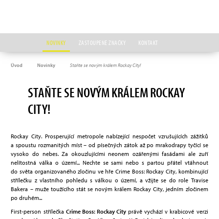
NOVINKY
ZASTOUPENÉ ZNAČKY
KONTAKT
Úvod
Novinky
Staňte se novým králem Rockay City!
STAŇTE SE NOVÝM KRÁLEM ROCKAY
CITY!
Rockay City. Prosperující metropole nabízející nespočet vzrušujících zážitků
a spoustu rozmanitých míst – od písečných zátok až po mrakodrapy tyčící se
vysoko do nebes. Za okouzlujícími neonem ozářenými fasádami ale zuří
nelítostná válka o území... Nechte se sami nebo s partou přátel vtáhnout
do světa organizovaného zločinu ve hře Crime Boss: Rockay City, kombinující
střílečku z vlastního pohledu s válkou o území, a vžijte se do role Travise
Bakera – muže toužícího stát se novým králem Rockay City, jedním zločinem
po druhém...
First-person střílečka
Crime Boss: Rockay City
právě vychází v krabicové verzi