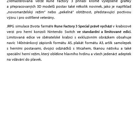
Zremasterovaná verze Rune Factory 3 přináší kromě vylepšené grafiky
a přepracovaných 3D modelů postav také několik novinek, jako je například
„novomanželský režim“ nebo „pekelná“ obtížnost, představující poctivou
výzvu i pro ostřílené veterány.
JRPG simulace života farmáře
Rune Factory 3 Special
právě vychází
v krabicové
verzi pro herní konzoli Nintendo Switch
ve standardní a limitované edici
.
Limitovaná edice ve sběratelské krabici s exkluzivním obrázkem obsahuje
navíc 140stránkový zápisník formátu A5, plakát formátu A3, aršík samolepek
s herními postavami, dvojici odznáčků s Micahem, tkanou nášivku a také
speciální herní režim, který oblékne hlavního hrdinu a všech jedenáct adeptek
na vdávání do plavek.