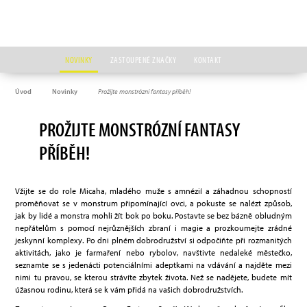
NOVINKY
ZASTOUPENÉ ZNAČKY
KONTAKT
Úvod
Novinky
Prožijte monstrózní fantasy příběh!
PROŽIJTE MONSTRÓZNÍ FANTASY
PŘÍBĚH!
Vžijte se do role Micaha, mladého muže s amnézií a záhadnou schopností
proměňovat se v monstrum připomínající ovci, a pokuste se nalézt způsob,
jak by lidé a monstra mohli žít bok po boku. Postavte se bez bázně obludným
nepřátelům s pomocí nejrůznějších zbraní i magie a prozkoumejte zrádné
jeskynní komplexy. Po dni plném dobrodružství si odpočiňte při rozmanitých
aktivitách, jako je farmaření nebo rybolov, navštivte nedaleké městečko,
seznamte se s jedenácti potenciálními adeptkami na vdávání a najděte mezi
nimi tu pravou, se kterou strávíte zbytek života. Než se nadějete, budete mít
úžasnou rodinu, která se k vám přidá na vašich dobrodružstvích.