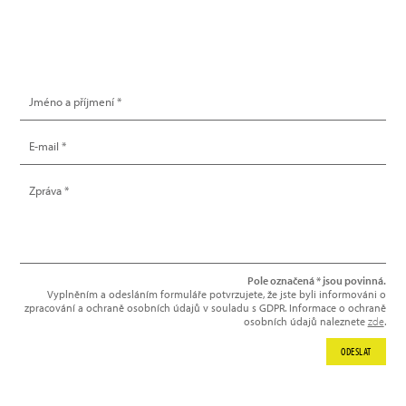
NAPIŠTE NÁM
Pole označená * jsou povinná.
Vyplněním a odesláním formuláře potvrzujete, že jste byli informováni o
zpracování a ochraně osobních údajů v souladu s GDPR. Informace o ochraně
osobních údajů naleznete
zde
.
ODESLAT
NEWSLETTER