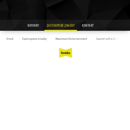
NOVINKY
ZASTOUPENÉ ZNAČKY
KONTAKT
Úvod
Zastoupené značky
Maximum Entertainment
Squirrel with a Gun
Novinka