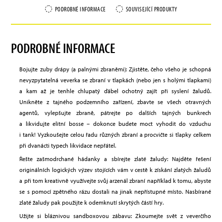
PODROBNÉ INFORMACE
SOUVISEJÍCÍ PRODUKTY
PODROBNÉ INFORMACE
Bojujte zuby drápy (a palnými zbraněmi): Zjistěte, čeho všeho je schopná
nevyzpytatelná veverka se zbraní v tlapkách (nebo jen s holými tlapkami)
a kam až je tenhle chlupatý ďábel ochotný zajít při syslení žaludů.
Unikněte z tajného podzemního zařízení, zbavte se všech otravných
agentů, vylepšujte zbraně, pátrejte po dalších tajných bunkrech
a likvidujte elitní bosse – dokonce budete moct vyhodit do vzduchu
i tank! Vyzkoušejte celou řadu různých zbraní a procvičte si tlapky celkem
při dvanácti typech likvidace nepřátel.
Řešte zašmodrchané hádanky a sbírejte zlaté žaludy: Najděte řešení
originálních logických výzev stojících vám v cestě k získání zlatých žaludů
a při tom kreativně využívejte svůj arzenál zbraní například k tomu, abyste
se s pomocí zpětného rázu dostali na jinak nepřístupné místo. Nasbírané
zlaté žaludy pak použijte k odemknutí skrytých částí hry.
Užijte si bláznivou sandboxovou zábavu: Zkoumejte svět z veverčího