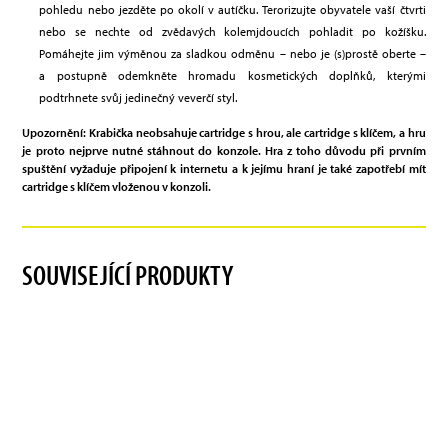
pohledu nebo jezděte po okolí v autíčku. Terorizujte obyvatele vaší čtvrti
nebo se nechte od zvědavých kolemjdoucích pohladit po kožíšku.
Pomáhejte jim výměnou za sladkou odměnu – nebo je (s)prostě oberte –
a postupně odemkněte hromadu kosmetických doplňků, kterými
podtrhnete svůj jedinečný veverčí styl.
Upozornění: Krabička neobsahuje cartridge s hrou, ale cartridge s klíčem, a hru
je proto nejprve nutné stáhnout do konzole. Hra z toho důvodu při prvním
spuštění vyžaduje připojení k internetu a k jejímu hraní je také zapotřebí mít
cartridge s klíčem vloženou v konzoli.
SOUVISEJÍCÍ PRODUKTY