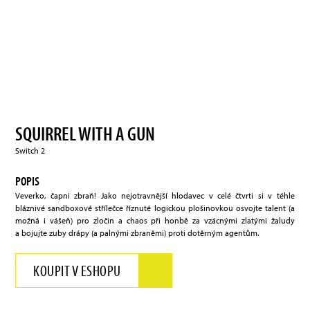
SQUIRREL WITH A GUN
Switch 2
POPIS
Veverko, čapni zbraň! Jako nejotravnější hlodavec v celé čtvrti si v téhle
bláznivé sandboxové střílečce říznuté logickou plošinovkou osvojte talent (a
možná i vášeň) pro zločin a chaos při honbě za vzácnými zlatými žaludy
a bojujte zuby drápy (a palnými zbraněmi) proti dotěrným agentům.
KOUPIT V ESHOPU