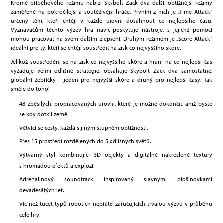
Kromě příběhového režimu nabízí Skybolt Zack dva další, obtížnější režimy
zaměřené na pokročilejší a soutěživější hráče. Prvním z nich je „Time Attack“
určený těm, kteří chtějí v každé úrovni dosáhnout co nejlepšího času.
Vyznavačům těchto výzev hra navíc poskytuje nástroje, s jejichž pomocí
mohou pracovat na svém dalším zlepšení. Druhým režimem je „Score Attack“
ideální pro ty, kteří se chtějí soustředit na zisk co nejvyššího skóre.
Jelikož soustředění se na zisk co nejvyššího skóre a hraní na co nejlepší čas
vyžaduje velmi odlišné strategie, obsahuje Skybolt Zack dva samostatné,
globální žebříčky – jeden pro nejvyšší skóre a druhý pro nejlepší časy. Tak
směle do toho!
48 zběsilých, propracovaných úrovní, které je možné dokončit, aniž byste
se kdy dotkli země.
Větvící se cesty, každá s jiným stupněm obtížnosti.
Přes 15 prostředí rozdělených do 5 odlišných světů.
Výtvarný styl kombinující 3D objekty a digitálně nakreslené textury
s hromadou efektů a explozí!
Adrenalinový soundtrack inspirovaný slavnými plošinovkami
devadesátých let.
Víc než tucet typů robotích nepřátel zaručujících trvalou výzvu v průběhu
celé hry.