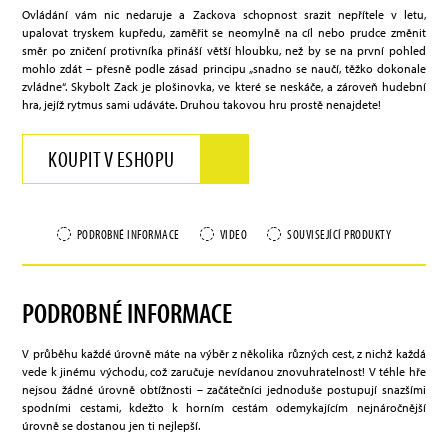
Ovládání vám nic nedaruje a Zackova schopnost srazit nepřítele v letu,
upalovat tryskem kupředu, zaměřit se neomylně na cíl nebo prudce změnit
směr po zničení protivníka přináší větší hloubku, než by se na první pohled
mohlo zdát – přesně podle zásad principu „snadno se naučí, těžko dokonale
zvládne“. Skybolt Zack je plošinovka, ve které se neskáče, a zároveň hudební
hra, jejíž rytmus sami udáváte. Druhou takovou hru prostě nenajdete!
KOUPIT V ESHOPU
PODROBNÉ INFORMACE
VIDEO
SOUVISEJÍCÍ PRODUKTY
PODROBNÉ INFORMACE
V průběhu každé úrovně máte na výběr z několika různých cest, z nichž každá
vede k jinému východu, což zaručuje nevídanou znovuhratelnost! V téhle hře
nejsou žádné úrovně obtížnosti – začátečníci jednoduše postupují snazšími
spodními cestami, kdežto k horním cestám odemykajícím nejnáročnější
úrovně se dostanou jen ti nejlepší.