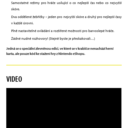
Samostatné režimy pro hráče usilující o co nejlepší čas nebo co nejvyšší
skóre.
Dva oddělené žebříčky – jeden pro nejvyšší skóre a druhý pro nejlepší časy
v každé úrovni.
Plně nastavitelné ovládání a rozšířené možnosti pro barvoslepé hráče.
Žádné nudné rozhovory! (Stejně byste je přeskakovali…)
Jedná se o speciální zlevněnou edici, ve které se v krabičce nenachází herní
karta, ale pouze kód ke stažení hry z Nintendo eShopu.
VIDEO