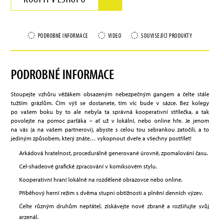
PODROBNÉ INFORMACE
VIDEO
SOUVISEJÍCÍ PRODUKTY
PODROBNÉ INFORMACE
Stoupejte vzhůru věžákem obsazeným nebezpečným gangem a čelte stále
tužším grázlům. Čím výš se dostanete, tím víc bude v sázce. Bez kolegy
po vašem boku by to ale nebyla ta správná kooperativní střílečka, a tak
povolejte na pomoc parťáka – ať už v lokální, nebo online hře. Je jenom
na vás (a na vašem partnerovi), abyste s celou tou sebrankou zatočili, a to
jediným způsobem, který znáte… vykopnout dveře a všechny postřílet!
Arkádová hratelnost, procedurálně generované úrovně, zpomalování času.
Cel-shadeové grafické zpracování v komiksovém stylu.
Kooperativní hraní lokálně na rozdělené obrazovce nebo online.
Příběhový herní režim s dvěma stupni obtížnosti a plnění denních výzev.
Čelte různým druhům nepřátel, získávejte nové zbraně a rozšiřujte svůj
arzenál.