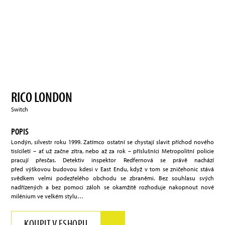
RICO LONDON
Switch
POPIS
Londýn, silvestr roku 1999. Zatímco ostatní se chystají slavit příchod nového
tisíciletí – ať už začne zítra, nebo až za rok – příslušníci Metropolitní policie
pracují přesčas. Detektiv inspektor Redfernová se právě nachází
před výškovou budovou kdesi v East Endu, když v tom se zničehonic stává
svědkem velmi podezřelého obchodu se zbraněmi. Bez souhlasu svých
nadřízených a bez pomoci záloh se okamžitě rozhoduje nakopnout nové
milénium ve velkém stylu…
KOUPIT V ESHOPU