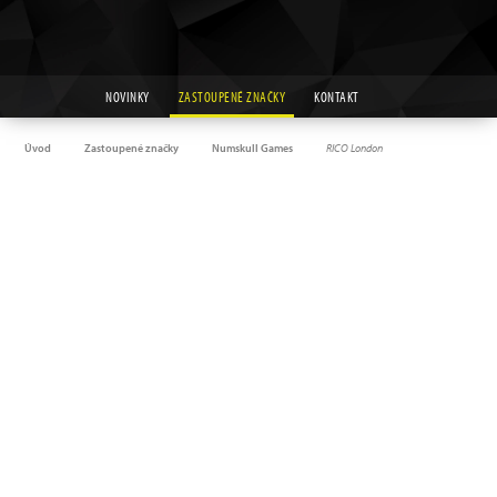
NOVINKY
ZASTOUPENÉ ZNAČKY
KONTAKT
Úvod
Zastoupené značky
Numskull Games
RICO London