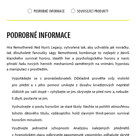
PODROBNÉ INFORMACE
SOUVISEJÍCÍ PRODUKTY
PODROBNÉ INFORMACE
Hra Remothered: Red Nun’s Legacy, vytvořená tak, aby uchvátila jak nováčky,
tak dlouholeté fanoušky ságy Remothered, kombinuje to nejlepší z žánrů
klasického survival hororu, stealth her a psychologického hororu a navíc
přináší řadu nových herních mechanismů zaměřených na vnímání, hypnózu
a manipulaci s prostředím.
Vypořádejte se s pronásledovateli: Důkladně prověřte svůj instinkt
pro přežití a s jeho pomocí unikejte z dosahu krvežíznivých nepřátel
slídících po vaší stopě – vyhýbejte se jim, skrývejte se před nimi a, nebude-
li zbytí, postavte se jim.
Vychutnejte si poctu hororům ze staré školy: Nechte se pohltit atmosférou
tohoto děsivého titulu, vzdávajícího hold slavným third-person survival
hororům minulosti.
Využívejte jedinečné schopnosti: Analýzou nalezených předmětů
v hypnotickém stavu odkrývejte zapomenuté vzpomínky, odhalujte skryté