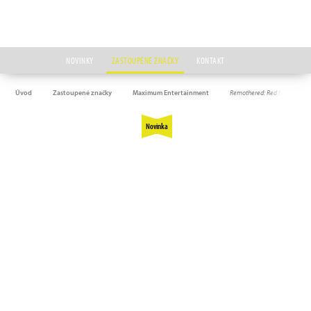
NOVINKY
ZASTOUPENÉ ZNAČKY
KONTAKT
Úvod
Zastoupené značky
Maximum Entertainment
Remothered: Red Nun's Legacy
Novinka