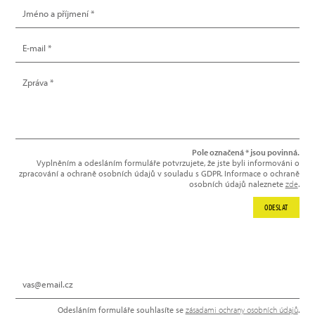
Pole označená * jsou povinná.
Vyplněním a odesláním formuláře potvrzujete, že jste byli informováni o
zpracování a ochraně osobních údajů v souladu s GDPR. Informace o ochraně
osobních údajů naleznete
zde
.
ODESLAT
NEWSLETTER
Odesláním formuláře souhlasíte se
zásadami ochrany osobních údajů
.