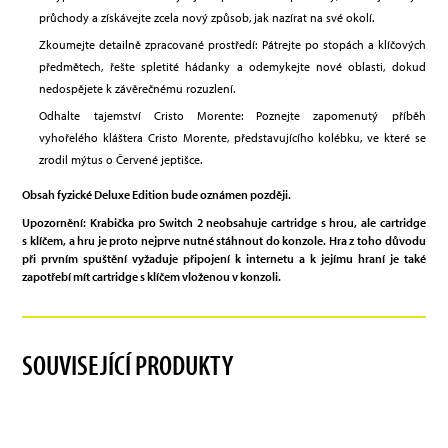
průchody a získávejte zcela nový způsob, jak nazírat na své okolí.
Zkoumejte detailně zpracované prostředí: Pátrejte po stopách a klíčových
předmětech, řešte spletité hádanky a odemykejte nové oblasti, dokud
nedospějete k závěrečnému rozuzlení.
Odhalte tajemství Cristo Morente: Poznejte zapomenutý příběh
vyhořelého kláštera Cristo Morente, představujícího kolébku, ve které se
zrodil mýtus o Červené jeptišce.
Obsah fyzické Deluxe Edition bude oznámen později.
Upozornění: Krabička pro Switch 2 neobsahuje cartridge s hrou, ale cartridge
s klíčem, a hru je proto nejprve nutné stáhnout do konzole. Hra z toho důvodu
při prvním spuštění vyžaduje připojení k internetu a k jejímu hraní je také
zapotřebí mít cartridge s klíčem vloženou v konzoli.
SOUVISEJÍCÍ PRODUKTY