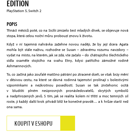
EDITION
PlayStation 5, Switch 2
POPIS
Třináct měsíců poté, co na Sicílii zmizelo šest mladých dívek, se objevuje nová
stopa, která celou noční můru probouzí znovu k životu.
Když v ní tajemná nahrávka zažehne novou naději, že by její dcera Agata
mohla být stále naživu, rozhodne se Susan – zdravému rozumu navzdory –
vydat na místo, na kterém, jak se zdá, vše začalo – do chátrajícího šlechtického
sídla osaměle stojícího na svahu Etny, kdysi patřícího zámožné rodině
Ashmannových.
To, co začíná jako zoufalé matčino pátrání po ztracené dceři, se však brzy mění
v děsivou cestu, na které se dávná rodinná tajemství prolínají s bolestivými
vzpomínkami a nezkrotnou posedlostí. Susan se tak zničehonic ocitá
v bludišti plném neúprosných pronásledovatelů, skrytých symbolů
a nadpřirozených jevů. S tím, jak se realita kolem ní tříští a moc temných sil
roste, ji každý další krok přivádí blíž ke konečné pravdě… a k hrůze starší než
ona sama.
KOUPIT V ESHOPU