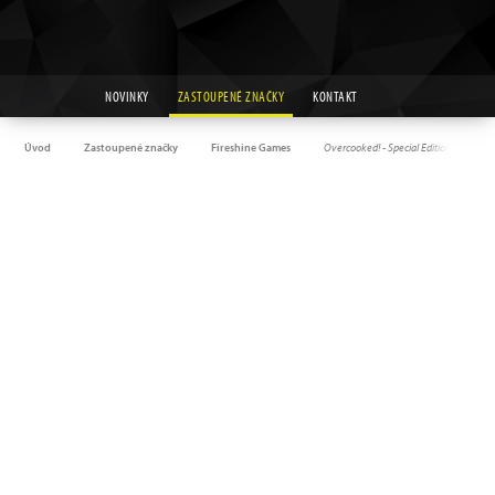
NOVINKY
ZASTOUPENÉ ZNAČKY
KONTAKT
Úvod
Zastoupené značky
Fireshine Games
Overcooked! - Special Edition