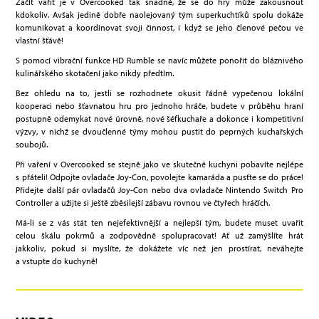
Začít vařit je v Overcooked tak snadné, že se do hry může zakousnout
kdokoliv. Avšak jedině dobře naolejovaný tým superkuchtíků spolu dokáže
komunikovat a koordinovat svoji činnost, i když se jeho členové pečou ve
vlastní šťávě!
S pomocí vibrační funkce HD Rumble se navíc můžete ponořit do bláznivého
kulinářského skotačení jako nikdy předtím.
Bez ohledu na to, jestli se rozhodnete okusit řádně vypečenou lokální
kooperaci nebo šťavnatou hru pro jednoho hráče, budete v průběhu hraní
postupně odemykat nové úrovně, nové šéfkuchaře a dokonce i kompetitivní
výzvy, v nichž se dvoučlenné týmy mohou pustit do peprných kuchařských
soubojů.
Při vaření v Overcooked se stejně jako ve skutečné kuchyni pobavíte nejlépe
s přáteli! Odpojte ovladače Joy-Con, povolejte kamaráda a pusťte se do práce!
Přidejte další pár ovladačů Joy-Con nebo dva ovladače Nintendo Switch Pro
Controller a užijte si ještě zběsilejší zábavu rovnou ve čtyřech hráčích.
Má-li se z vás stát ten nejefektivnější a nejlepší tým, budete muset uvařit
celou škálu pokrmů a zodpovědně spolupracovat! Ať už zamýšlíte hrát
jakkoliv, pokud si myslíte, že dokážete víc než jen prostírat, neváhejte
a vstupte do kuchyně!