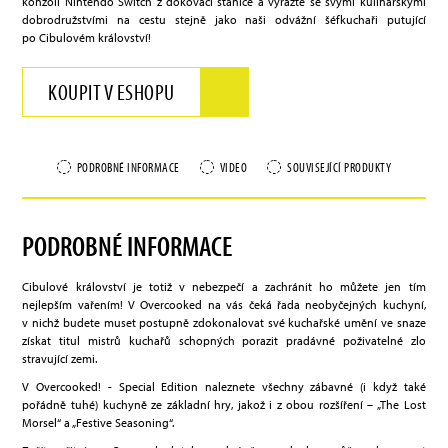
konzoli Nintendo Switch z dokovací stanice a vyrazte se svými kulinářskými
dobrodružstvími na cestu stejně jako naši odvážní šéfkuchaři putující
po Cibulovém království!
KOUPIT V ESHOPU
PODROBNÉ INFORMACE
VIDEO
SOUVISEJÍCÍ PRODUKTY
PODROBNÉ INFORMACE
Cibulové království je totiž v nebezpečí a zachránit ho můžete jen tím
nejlepším vařením! V Overcooked na vás čeká řada neobyčejných kuchyní,
v nichž budete muset postupně zdokonalovat své kuchařské umění ve snaze
získat titul mistrů kuchařů schopných porazit pradávné poživatelné zlo
stravující zemi.
V Overcooked! - Special Edition naleznete všechny zábavné (i když také
pořádně tuhé) kuchyně ze základní hry, jakož i z obou rozšíření – „The Lost
Morsel“ a „Festive Seasoning“.