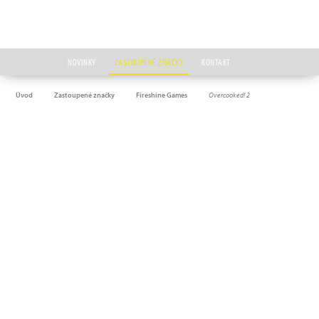
NOVINKY
ZASTOUPENÉ ZNAČKY
KONTAKT
Úvod
Zastoupené značky
Fireshine Games
Overcooked! 2