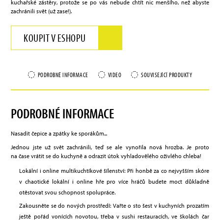
kuchařské zástěry, protože se po vás nebude chtít nic menšího, než abyste
zachránili svět (už zase!).
KOUPIT V ESHOPU
PODROBNÉ INFORMACE
VIDEO
SOUVISEJÍCÍ PRODUKTY
PODROBNÉ INFORMACE
Nasadit čepice a zpátky ke sporákům...
Jednou jste už svět zachránili, teď se ale vynořila nová hrozba. Je proto
na čase vrátit se do kuchyně a odrazit útok vyhladovělého oživlého chleba!
Lokální i online multikuchtíkové šílenství: Při honbě za co nejvyšším skóre
v chaotické lokální i online hře pro více hráčů budete moct důkladně
otěstovat svou schopnost spolupráce.
Zakousněte se do nových prostředí: Vařte o sto šest v kuchyních prozatím
ještě pořád vonících novotou, třeba v sushi restauracích, ve školách čar