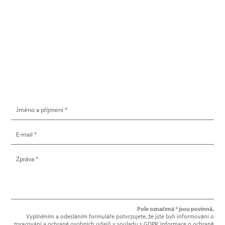
info@hype.cz
NAPIŠTE NÁM
Pole označená * jsou povinná.
Vyplněním a odesláním formuláře potvrzujete, že jste byli informováni o
zpracování a ochraně osobních údajů v souladu s GDPR. Informace o ochraně