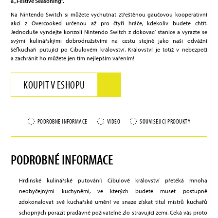
a „Festive Seasoning“.
Na Nintendo Switch si můžete vychutnat ztřeštěnou gaučovou kooperativní
akci z Overcooked určenou až pro čtyři hráče, kdekoliv budete chtít.
Jednoduše vyndejte konzoli Nintendo Switch z dokovací stanice a vyrazte se
svými kulinářskými dobrodružstvími na cestu stejně jako naši odvážní
šéfkuchaři putující po Cibulovém království. Království je totiž v nebezpečí
a zachránit ho můžete jen tím nejlepším vařením!
KOUPIT V ESHOPU
PODROBNÉ INFORMACE
VIDEO
SOUVISEJÍCÍ PRODUKTY
PODROBNÉ INFORMACE
Hrdinské kulinářské putování: Cibulové království přetéká mnoha
neobyčejnými kuchyněmi, ve kterých budete muset postupně
zdokonalovat své kuchařské umění ve snaze získat titul mistrů kuchařů
schopných porazit pradávné poživatelné zlo stravující zemi. Čeká vás proto