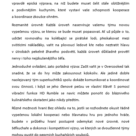
vpravdě epická výprava, na níž budete muset čelit stále obtížnějším
a podivnějším kuchyním, které vystaví vaše schopnosti kooperace
a koordinace zkoušce ohněm.
Rozmanité úrovně: Každá úroveň naservíruje vašemu týmu novou
vypečenou výzvu, se kterou se bude muset popasovat. Ať už půjde o to,
udržet rovnováhu na kolébající se pirátské lodi, přeskakovat mezi
svištícími náklaďáky, vařit na plovoucí ledové kře nebo neztratit hlavu
v útrobách pekelně žhavého podsvětí, každá úroveň důkladně prověří
nervy i toho nejzkušenějšího šéfa.
Jednoduché ovládání, zato pořádná výzva: Začít vařit je v Overcooked tak
snadné, že se do hry může zakousnout kdokoliv. Ale jedině dobře
naolejovaný tým superkuchtíků spolu dokáže komunikovat a koordinovat
svou činnost, i když se jeho členové pečou ve vlastní šťávě! S pomocí
vibrační funkce HD Rumble se navíc můžete ponořit do bláznivého
kulinářského skotačení jako nikdy předtím.
Různé možnosti hraní: Bez ohledu na to, jestli se rozhodnete okusit řádně
vypečenou lokální kooperaci nebo šťavnatou hru pro jednoho hráče,
budete v průběhu hraní postupně odemykat nové úrovně, nové
šéfkuchaře a dokonce i kompetitivní výzvy, ve kterých se dvoučlenné týmy
mohou pustit do peprných kuchařských soubojů.