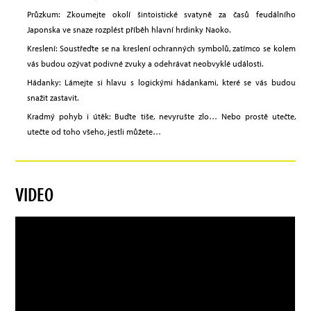
Průzkum: Zkoumejte okolí šintoistické svatyně za časů feudálního
Japonska ve snaze rozplést příběh hlavní hrdinky Naoko.
Kreslení: Soustřeďte se na kreslení ochranných symbolů, zatímco se kolem
vás budou ozývat podivné zvuky a odehrávat neobvyklé události.
Hádanky: Lámejte si hlavu s logickými hádankami, které se vás budou
snažit zastavit.
Kradmý pohyb i útěk: Buďte tiše, nevyrušte zlo… Nebo prostě utečte,
utečte od toho všeho, jestli můžete…
VIDEO