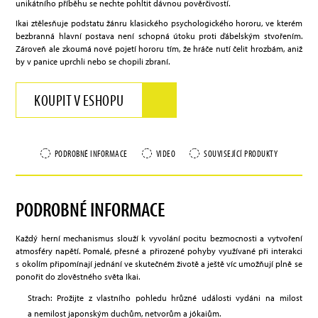
unikátního příběhu se nechte pohltit dávnou pověrčivostí.
Ikai ztělesňuje podstatu žánru klasického psychologického hororu, ve kterém
bezbranná hlavní postava není schopná útoku proti ďábelským stvořením.
Zároveň ale zkoumá nové pojetí hororu tím, že hráče nutí čelit hrozbám, aniž
by v panice uprchli nebo se chopili zbraní.
KOUPIT V ESHOPU
PODROBNÉ INFORMACE
VIDEO
SOUVISEJÍCÍ PRODUKTY
PODROBNÉ INFORMACE
Každý herní mechanismus slouží k vyvolání pocitu bezmocnosti a vytvoření
atmosféry napětí. Pomalé, přesné a přirozené pohyby využívané při interakci
s okolím připomínají jednání ve skutečném životě a ještě víc umožňují plně se
ponořit do zlověstného světa Ikai.
Strach: Prožijte z vlastního pohledu hrůzné události vydáni na milost
a nemilost japonským duchům, netvorům a jókaiům.