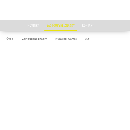
NOVINKY
ZASTOUPENÉ ZNAČKY
KONTAKT
Úvod
Zastoupené značky
Numskull Games
Ikai