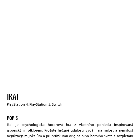
IKAI
PlayStation 4, PlayStation 5, Switch
POPIS
Ikai je psychologická hororová hra z vlastního pohledu inspirovaná
japonským folklorem. Prožijte hrůzné události vydáni na milost a nemilost
nejrůznějším jókaiům a při průzkumu originálního herního světa a rozplétání