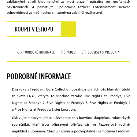
zabijáckými stroji bloumajícími za nocí pizzerií pátrajíce po nevítaných
návštěvnících. A pamatujte: Společnost Fazbear Entertainment nenese
odpovědnost za neúmyslná ani záměrná zabití či rozčtvrcení.
KOUPIT V ESHOPU
PODROBNÉ INFORMACE
VIDEO
SOUVISEJÍCÍ PRODUKTY
PODROBNÉ INFORMACE
Dva roky s Freddym: Core Collection obsahuje prvních pět hlavních titulů
ze světa FNAF, kterými to všechno začalo: Five Nights at Freddy’s, Five
Nights at Freddy’s 2, Five Nights at Freddy’s 3, Five Nights at Freddy’s 4
a Five Nights at Freddy’s: Sister Location.
Oslavujte s novými přáteli: Seznamte se s barvitou skupinkou robotických
společníků, kteří jsou připraveni přivítat vás ve Fazbearově rodině,
například s Bonniem, Chicou, Foxym a pochopitelně i samotným Freddym