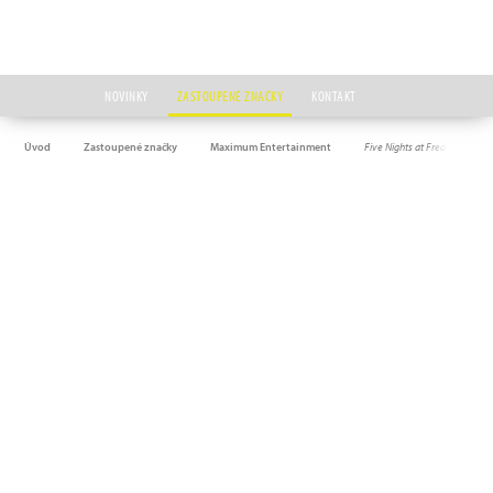
NOVINKY
ZASTOUPENÉ ZNAČKY
KONTAKT
Úvod
Zastoupené značky
Maximum Entertainment
Five Nights at Freddy's: Core 