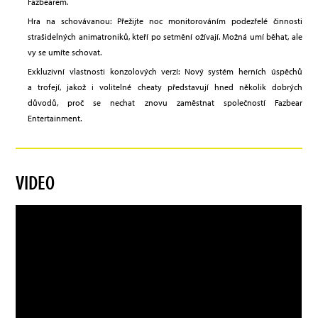
Fazbearem.
Hra na schovávanou: Přežijte noc monitorováním podezřelé činnosti
strašidelných animatroniků, kteří po setmění ožívají. Možná umí běhat, ale
vy se umíte schovat.
Exkluzivní vlastnosti konzolových verzí: Nový systém herních úspěchů
a trofejí, jakož i volitelné cheaty představují hned několik dobrých
důvodů, proč se nechat znovu zaměstnat společností Fazbear
Entertainment.
VIDEO