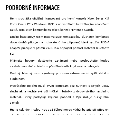
PODROBNÉ INFORMACE
Herní sluchátka oficiálně licencovaná pro herní konzole Xbox Series X|S,
Xbox One a PC s Windows 10/11 s univerzálním bezdrátovým adaptérem
zajišťujícím jejich kompatibilitu také s konzolí Nintendo Switch.
Duální bezdrátový režim maximalizuje kompatibilitu sluchátek kombinací
dvou druhů připojení – nízkolatenčního připojení, které využívá USB-A
adaptér pracující v pásmu 2,4 GHz, a připojení pomocí rozhraní Bluetooth
5.2.
Přijímejte hovory, dostávejte oznámení nebo poslouchejte hudbu
z vašeho mobilního telefonu přes Bluetooth, když zrovna nehrajete.
Ocelový hlavový most vyrobený procesem extruze nabízí vyšší stabilitu
a odolnost.
Přizpůsobte polohu mušlí svým potřebám bez nutnosti složitých úprav
sluchátek a nechte své uši hýčkat náušníky z dvouvrstvého textilního
materiálu, který poskytuje zvýšené pohodlí a lépe izoluje rušivý hluk
z okolí.
Hrajte celý den i celou noc s až 50hodinovou výdrží baterie při připojení