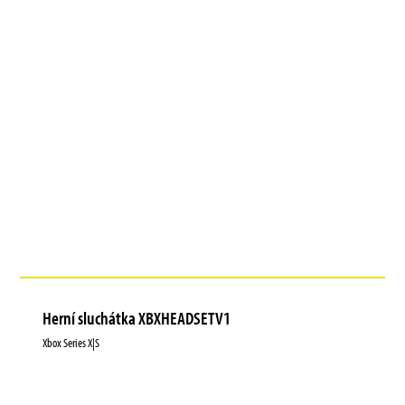
Herní sluchátka XBXHEADSETV1
Xbox Series X|S