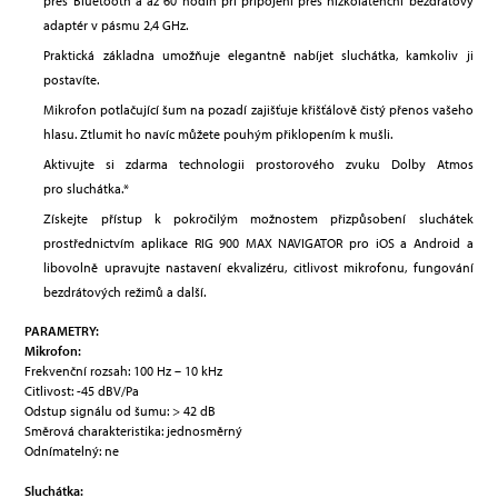
přes Bluetooth a až 60 hodin při připojení přes nízkolatenční bezdrátový
adaptér v pásmu 2,4 GHz.
Praktická základna umožňuje elegantně nabíjet sluchátka, kamkoliv ji
postavíte.
Mikrofon potlačující šum na pozadí zajišťuje křišťálově čistý přenos vašeho
hlasu. Ztlumit ho navíc můžete pouhým přiklopením k mušli.
Aktivujte si zdarma technologii prostorového zvuku Dolby Atmos
pro sluchátka.*
Získejte přístup k pokročilým možnostem přizpůsobení sluchátek
prostřednictvím aplikace RIG 900 MAX NAVIGATOR pro iOS a Android a
libovolně upravujte nastavení ekvalizéru, citlivost mikrofonu, fungování
bezdrátových režimů a další.
PARAMETRY:
Mikrofon:
Frekvenční rozsah: 100 Hz – 10 kHz
Citlivost: -45 dBV/Pa
Odstup signálu od šumu: > 42 dB
Směrová charakteristika: jednosměrný
Odnímatelný: ne
Sluchátka: