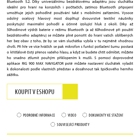
Bluetooth 5.2. Díky univerzálnímu bezdrátovému adaptéru jsou sluchátka
ideální pro hraní na konzolích i počítačích, zatímco Bluetooth připojení
umožňuje jejich pohodlné používání také s mobilními zařízeními. Vysoce
odolný ocelový hlavový most doplňují dvouvrstvé textilní náušníky
poskytující maximální pohodlí a účinně izolující hluk z okolí. Díky až
50hodinové výdrži baterie v režimu Bluetooth (a až 60hodinové při použití
bezdrátového adaptéru) se můžete plně ponořit do hraní vašich oblíbených
her bez obav z toho, že by se vám sluchátka vybila v tu nejméně vhodnou
chvíli. Při hře ve více hráčích se pak mikrofon s funkcí potlačení šumu postará
o křišťálově čistý přenos vašeho hlasu, a když se budete chtít odmlčet, můžete
ho snadno ztlumit pouhým přiklopením k mušli. S pomocí doprovodné
aplikace RIG 900 MAX NAVIGATOR poté můžete nastavení sluchátek vyladit
k dokonalosti podle vlastních představ a dosáhnout tak špičkového herního
zážitku.
KOUPIT V ESHOPU
PODROBNÉ INFORMACE
VIDEO
DOKUMENTY KE STAŽENÍ
SOUVISEJÍCÍ PRODUKTY