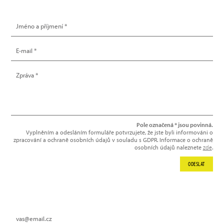
NAPIŠTE NÁM
Pole označená * jsou povinná.
Vyplněním a odesláním formuláře potvrzujete, že jste byli informováni o
zpracování a ochraně osobních údajů v souladu s GDPR. Informace o ochraně
osobních údajů naleznete
zde
.
ODESLAT
NEWSLETTER