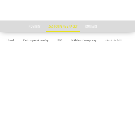
NOVINKY
ZASTOUPENÉ ZNAČKY
KONTAKT
Úvod
Zastoupené značky
RIG
Náhlavní soupravy
Herní sluchátka RIG 900