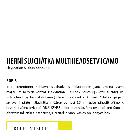
HERNÍ SLUCHÁTKA MULTIHEADSETV1CAMO
PlayStation 5, Xbox Series X|S
POPIS
Tato stereofonní náhlavní sluchátka s mikrofonem jsou určená všem
majitelům herních konzolí PlayStation 5 a Xbox Series X|S, kteří si chtějí ve
svých hrách vychutnat dokonalý stereofonní zvuk a zároveň zůstat ve spojení
se svými přáteli. Sluchátka můžete pomocí 3,5mm jacku připojit přímo k
bezdrátovému ovladači DUALSENSE nebo bezdrátovému ovladači pro Xbox a
obratem tak získat intenzivnější zážitek z hraní vašich oblíbených her.
KOUPIT V ESHOPU