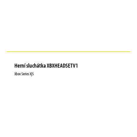
Herní sluchátka XBXHEADSETV1
Xbox Series X|S