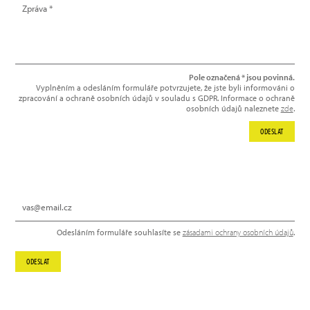
Pole označená * jsou povinná.
Vyplněním a odesláním formuláře potvrzujete, že jste byli informováni o
zpracování a ochraně osobních údajů v souladu s GDPR. Informace o ochraně
osobních údajů naleznete
zde
.
ODESLAT
NEWSLETTER
Odesláním formuláře souhlasíte se
zásadami ochrany osobních údajů
.
ODESLAT