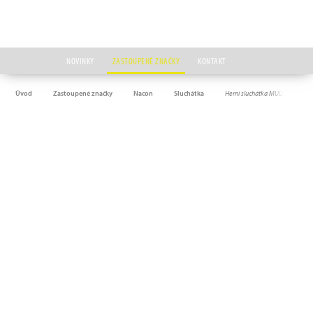
NOVINKY
ZASTOUPENÉ ZNAČKY
KONTAKT
Úvod
Zastoupené značky
Nacon
Sluchátka
Herní sluchátka MULTIHEADS