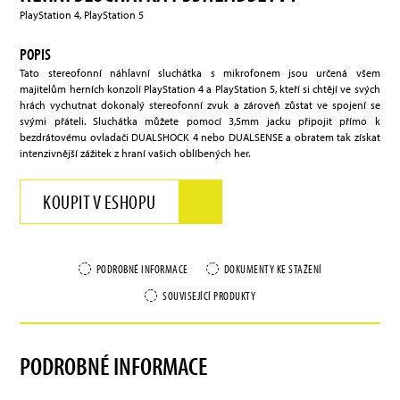
PlayStation 4, PlayStation 5
POPIS
Tato stereofonní náhlavní sluchátka s mikrofonem jsou určená všem
majitelům herních konzolí PlayStation 4 a PlayStation 5, kteří si chtějí ve svých
hrách vychutnat dokonalý stereofonní zvuk a zároveň zůstat ve spojení se
svými přáteli. Sluchátka můžete pomocí 3,5mm jacku připojit přímo k
bezdrátovému ovladači DUALSHOCK 4 nebo DUALSENSE a obratem tak získat
intenzivnější zážitek z hraní vašich oblíbených her.
KOUPIT V ESHOPU
PODROBNÉ INFORMACE
DOKUMENTY KE STAŽENÍ
SOUVISEJÍCÍ PRODUKTY
PODROBNÉ INFORMACE