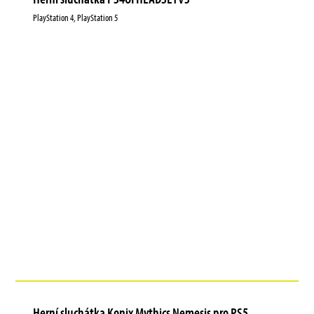
PlayStation 4, PlayStation 5
Herní sluchátka Konix Mythics Nemesis pro PS5