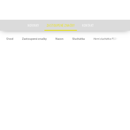
NOVINKY
ZASTOUPENÉ ZNAČKY
KONTAKT
Úvod
Zastoupené značky
Nacon
Sluchátka
Herní sluchátka PS5HEADSETV