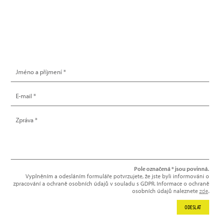
info@hype.cz
NAPIŠTE NÁM
Pole označená * jsou povinná.
Vyplněním a odesláním formuláře potvrzujete, že jste byli informováni o
zpracování a ochraně osobních údajů v souladu s GDPR. Informace o ochraně
osobních údajů naleznete
zde
.
ODESLAT