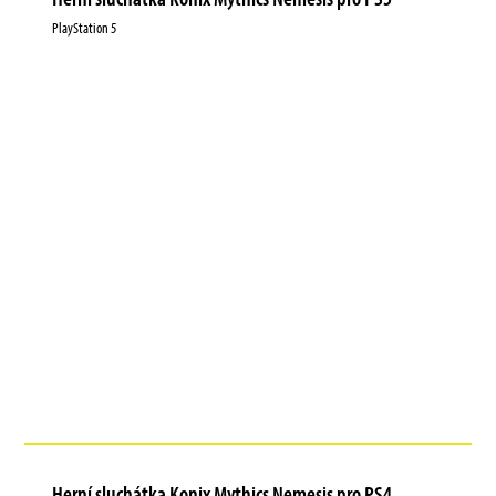
PlayStation 5
Herní sluchátka Konix Mythics Nemesis pro PS4