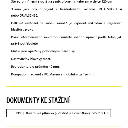
Stereofonní herní sluchátka s mikrofonem s kabelem o délce 120 cm.
3,5mm jack pro připojení k bezdrátovému ovladači DUALSHOCK 4
nebo DUALSENSE.
Dálkové ovládání na kabelu umožňuje vypnout mikrofon a regulovat
hlasitost zvuku.
Pozici všesměrového mikrofonu můžete snadno upravit podle toho, jak
právě potřebujete.
Mušle jsou opatřeny pohodlnými náušníky.
Nastavitelný hlavový most.
Reproduktory o průměru 40 mm.
Kompatibilní rovněž s PC, Macem a mobilními zařízeními.
DOKUMENTY KE STAŽENÍ
PDF |
Uživatelská příručka (v češtině a slovenštině)
| 522.259 kB