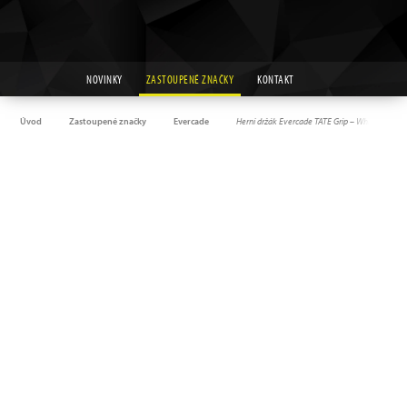
NOVINKY
ZASTOUPENÉ ZNAČKY
KONTAKT
Úvod
Zastoupené značky
Evercade
Herní držák Evercade TATE Grip – White