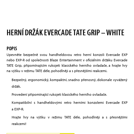
HERNÍ DRŽÁK EVERCADE TATE GRIP – WHITE
POPIS
Upevněte bezpečně svou handheldovou retro herní konzoli Evercade EXP
nebo EXP-R od společnosti Blaze Entertainment v oficiálním držáku Evercade
TATE Grip, připomínajícím rukojeti klasického herního ovladače, a hrajte hry
na výšku v režimu TATE déle, pohodlněji a s přesnějšími reakcemi.
Bezpečný, ergonomický, kompaktní, snadno přenosný, dokonale vyvážený
držák.
Provedení připomínající rukojeti klasického herního ovladače.
Kompatibilní s handheldovými retro herními konzolemi Evercade EXP
a EXP-R.
Hrajte hry na výšku v režimu TATE déle, pohodlněji a s přesnějšími
reakcemi!