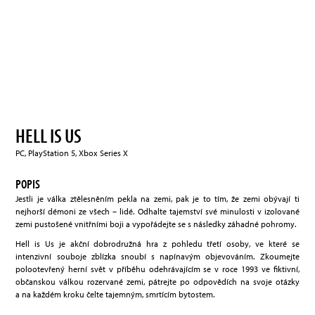
HELL IS US
PC, PlayStation 5, Xbox Series X
POPIS
Jestli je válka ztělesněním pekla na zemi, pak je to tím, že zemi obývají ti
nejhorší démoni ze všech – lidé. Odhalte tajemství své minulosti v izolované
zemi pustošené vnitřními boji a vypořádejte se s následky záhadné pohromy.
Hell is Us je akční dobrodružná hra z pohledu třetí osoby, ve které se
intenzivní souboje zblízka snoubí s napínavým objevováním. Zkoumejte
polootevřený herní svět v příběhu odehrávajícím se v roce 1993 ve fiktivní,
občanskou válkou rozervané zemi, pátrejte po odpovědích na svoje otázky
a na každém kroku čelte tajemným, smrtícím bytostem.