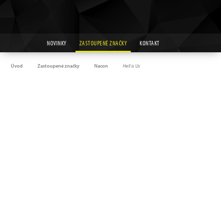
NOVINKY
ZASTOUPENÉ ZNAČKY
KONTAKT
Úvod
Zastoupené značky
Nacon
Hell is Us