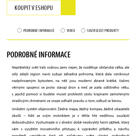
KOUPIT V ESHOPU
PODROBNÉ INFORMACE
VIDEO
SOUVISEJÍCÍ PRODUKTY
PODROBNÉ INFORMACE
Nepřátelský svět: Vaši rodnou zemi nejen, že rozděluje občanská válka, ale
celý zdejší region navíc sužuje záhadná pohroma, která dala vzniknout
nadpřirozeným bytostem, na něž jsou moderní zbraně krátké. Vašimi
věrnými spojenci se proto stávají dron a meč ze zcela odlišného věku,
s jejichž pomocí si budete muset proklestit cestu krajinami zamořenými
strašlivými chimérami ve snaze odhalit pravdu o tom, odkud se berou.
Unikátní systém objevování: Žádná mapa, žádný kompas, žádné ukazatele
úkolů – řídit se svým instinktem je v téhle hře nedílnou součástí
dobrodružství. Vychutnejte si v dnešní době neobvyklý herní zážitek, který
vám s využitím inovativního přístupu k vyprávění příběhu a návrhu
prostředí umožňuje činit při průzkumu světa vlastní rozhodnutí