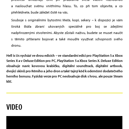
a naslouchat svému vnitřnímu hlasu. To, co při tom objevíte, a co
přehlédnete, bude záležet čistě na vás.
Souboje s originálními bytostmi: Meče, kopí, sekery – k dispozici je vám
široká škála zbraní ukovaných speciálně pro boj se zdejšími
nadpřirozenými stvořeními. Abyste zůstali naživu, budete se muset naučit
s těmito příšerami bojovat a také moudře využívat schopnosti svého
dronu.
Hell is Us vychází ve dvou edicích – ve standardní edici pro PlayStation 5 a Xbox
Series X a v Deluxe Edition pro PC, PlayStation 5 a Xbox Series X. Deluxe Edition
obsahuje navíc kovovou krabičku, digitální soundtrack, digitální artbook,
dvojici skinů pro Rémiho a jeho dron a také tajný kód k odemčení dodatečného
herního bonusu. Fyzická verze pro PC neobsahuje disk s hrou, ale pouze Steam
klíč.
VIDEO