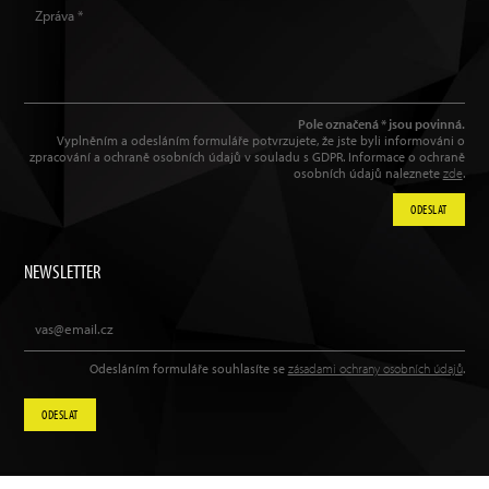
Pole označená * jsou povinná.
Vyplněním a odesláním formuláře potvrzujete, že jste byli informováni o
zpracování a ochraně osobních údajů v souladu s GDPR. Informace o ochraně
osobních údajů naleznete
zde
.
ODESLAT
NEWSLETTER
Odesláním formuláře souhlasíte se
zásadami ochrany osobních údajů
.
ODESLAT