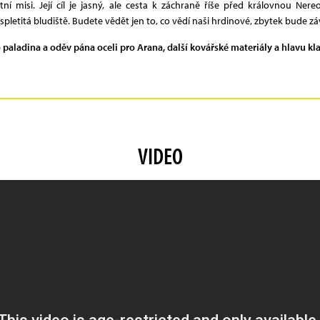
tní misi. Její cíl je jasný, ale cesta k záchraně říše před královnou Ne
letitá bludiště. Budete vědět jen to, co vědí naši hrdinové, zbytek bude závi
aladina a oděv pána oceli pro Arana, další kovářské materiály a hlavu kla
VIDEO