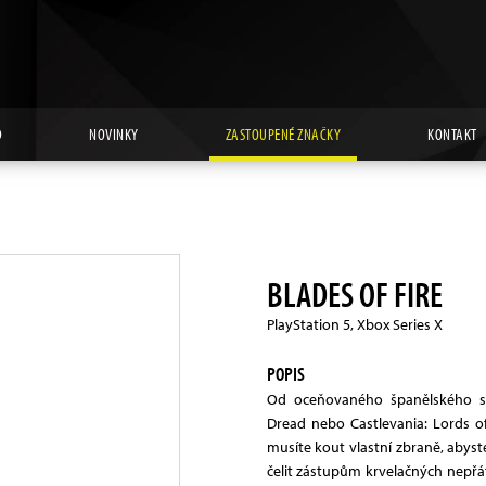
D
NOVINKY
ZASTOUPENÉ ZNAČKY
KONTAKT
BLADES OF FIRE
PlayStation 5, Xbox Series X
POPIS
Od oceňovaného španělského st
Dread nebo Castlevania: Lords o
musíte kout vlastní zbraně, abys
čelit zástupům krvelačných nepřát