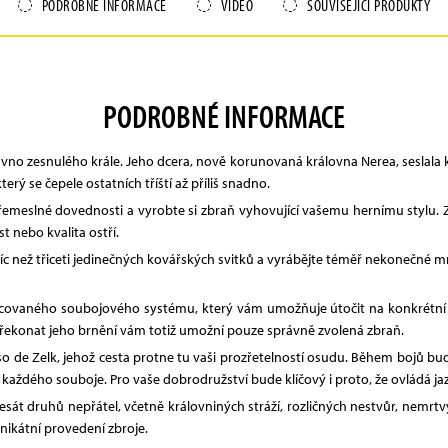
PODROBNÉ INFORMACE
VIDEO
SOUVISEJÍCÍ PRODUKTY
PODROBNÉ INFORMACE
vno zesnulého krále. Jeho dcera, nově korunovaná královna Nerea, seslala k
erý se čepele ostatních tříští až příliš snadno.
 řemeslné dovednosti a vyrobte si zbraň vyhovující vašemu hernímu stylu. Zv
st nebo kvalita ostří.
a víc než třiceti jedinečných kovářských svitků a vyrábějte téměř nekonečné
racovaného soubojového systému, který vám umožňuje útočit na konkrétní čá
n. Překonat jeho brnění vám totiž umožní pouze správně zvolená zbraň.
o de Zelk, jehož cesta protne tu vaši prozřetelností osudu. Během bojů bu
 z každého souboje. Pro vaše dobrodružství bude klíčový i proto, že ovládá 
desát druhů nepřátel, včetně královniných stráží, rozličných nestvůr, nemrt
unikátní provedení zbroje.