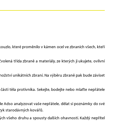
ouzlo, které proměnilo v kámen ocel ve zbraních všech, kteří
olená třída zbraně a materiály, ze kterých ji ukujete, ovlivní
 množství unikátních zbraní. Na výběru zbraně pak bude záviset
sti těla protivníka. Sekejte, bodejte nebo mlaťte nepřátele
de Adso analyzovat vaše nepřátele, dělat si poznámky do své
jazyk starodávných kovářů.
vých všeho druhu a spousty dalších ohavností. Každý nepřítel