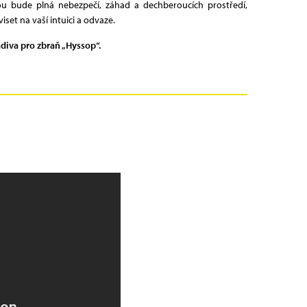
reou bude plná nebezpečí, záhad a dechberoucích prostředí,
set na vaší intuici a odvaze.
diva pro zbraň „Hyssop“.