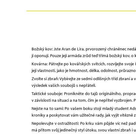
Božský kov: Jste Aran de Lira, prvorozený chráněnec nedá
jí oponují. Pouze její armáda zrůd teď třímá božský kov, o kt
Kovárna: Pátrejte po kovářských svitcích, rozvíjejte svoje
její vlastnosti, jako je hmotnost, délka, odolnost, průrazno
Zvolte si zbraň: Vybírejte ze sedmi odlišných tříd zbraní 
výsledek vašich soubojů s nepřáteli.
Taktické souboje: Pronikněte do tajů originálního, prop
v závislosti na situaci a na tom, čím je nepřítel vyzbroje
Nejste na to sami: Po vašem boku stojí mladý student Ads
kroniky a poskytovat vám užitečné rady, jak vyjít vítězně
Nepolevujte v ostražitosti: Po krku vám půjde víc než pa
má přitom svůj jedinečný styl útoku, svou vlastní zbraň i 