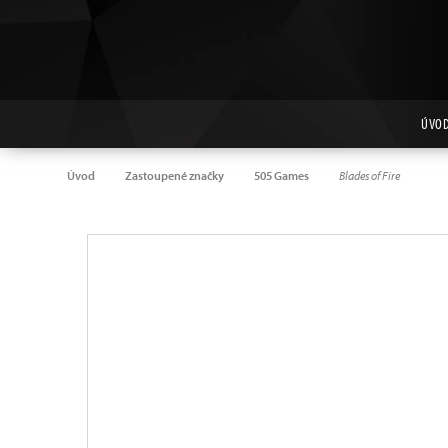
ÚVO
Úvod
Zastoupené značky
505 Games
Blades of Fire