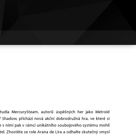
udia MercurySteam, autorů úspěšných her jako Metroid
f Shadow, přichází nová akční dobrodružná hra, ve které si
te s nimi pak v rámci unikátního soubojového systému mohli
el. Zhostěte se role Arana de Lira a odhalte skutečný smysl