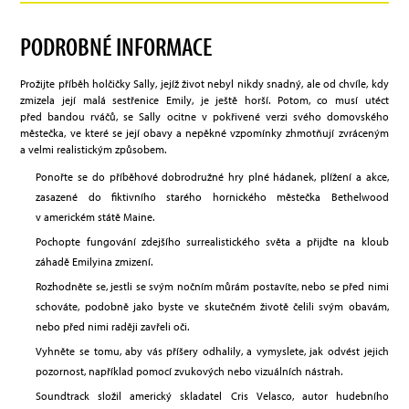
PODROBNÉ INFORMACE
Prožijte příběh holčičky Sally, jejíž život nebyl nikdy snadný, ale od chvíle, kdy
zmizela její malá sestřenice Emily, je ještě horší. Potom, co musí utéct
před bandou rváčů, se Sally ocitne v pokřivené verzi svého domovského
městečka, ve které se její obavy a nepěkné vzpomínky zhmotňují zvráceným
a velmi realistickým způsobem.
Ponořte se do příběhové dobrodružné hry plné hádanek, plížení a akce,
zasazené do fiktivního starého hornického městečka Bethelwood
v americkém státě Maine.
Pochopte fungování zdejšího surrealistického světa a přijďte na kloub
záhadě Emilyina zmizení.
Rozhodněte se, jestli se svým nočním můrám postavíte, nebo se před nimi
schováte, podobně jako byste ve skutečném životě čelili svým obavám,
nebo před nimi raději zavřeli oči.
Vyhněte se tomu, aby vás příšery odhalily, a vymyslete, jak odvést jejich
pozornost, například pomocí zvukových nebo vizuálních nástrah.
Soundtrack složil americký skladatel Cris Velasco, autor hudebního