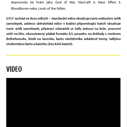
doprovodu ke hrám jako God of War, StarCraft II, Mass Effect 3,
Bloodborne nebo Lords of the Fallen.
GYLT vychází ve dvou edicích – standardní edice obsahuje navíc exkluzivní aršík
samolepek, zatímco sběratelská edice v krabici připomínající batoh obsahuje
navíc aršík samolepek, připínací odznáček se Sally jedoucí na kole, pracovní
sešit na léto, oboustranný plakát formátu A3, pouzdro na doklady s motivem
Bethelwoodu, lístek na lanovku, kartu návštěvníka arkádové herny, Sallyinu
studentskou kartu a baterku (bez AAA baterií).
VIDEO