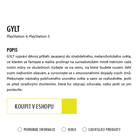
GYLT
PlayStation 4, PlayStation 5
POPIS
GYLT vypráví děsivý příběh zasazený do strašidelného, melancholického světa,
ve kterém se fantazie a realita prolínají na surrealistickém místě měnícím vaše
noční můry ve skutečnost. Vydejte se na cestu, na které budete nuceni čelit
svým nejhorším obavám, a vyrovnejte se s emocionálními dopady svých činů.
Překonejte nástrahy pokřiveného snového světa a sami se rozhodněte, jestli
se před strašlivými stvořeními, která ho obývají, schováte, nebo jestli se jim
postavíte.
KOUPIT V ESHOPU
PODROBNÉ INFORMACE
VIDEO
SOUVISEJÍCÍ PRODUKTY