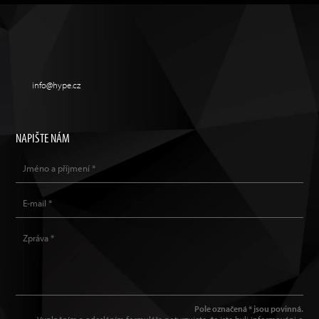
info@hype.cz
NAPIŠTE NÁM
Pole označená * jsou povinná.