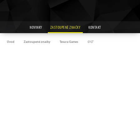
NOVINKY
ZASTOUPENÉ ZNAČKY
KONTAKT
Úvod
Zastoupené značky
Tesura Games
GYLT