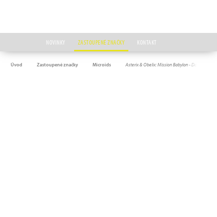
NOVINKY
ZASTOUPENÉ ZNAČKY
KONTAKT
Úvod
Zastoupené značky
Microids
Asterix & Obelix: Mission Babylon - Day One…