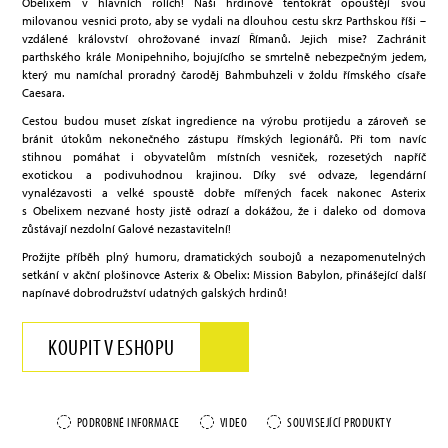
Obelixem v hlavních rolích! Naši hrdinové tentokrát opouštějí svou
milovanou vesnici proto, aby se vydali na dlouhou cestu skrz Parthskou říši –
vzdálené království ohrožované invazí Římanů. Jejich mise? Zachránit
parthského krále Monipehniho, bojujícího se smrtelně nebezpečným jedem,
který mu namíchal proradný čaroděj Bahmbuhzeli v žoldu římského císaře
Caesara.
Cestou budou muset získat ingredience na výrobu protijedu a zároveň se
bránit útokům nekonečného zástupu římských legionářů. Při tom navíc
stihnou pomáhat i obyvatelům místních vesniček, rozesetých napříč
exotickou a podivuhodnou krajinou. Díky své odvaze, legendární
vynalézavosti a velké spoustě dobře mířených facek nakonec Asterix
s Obelixem nezvané hosty jistě odrazí a dokážou, že i daleko od domova
zůstávají nezdolní Galové nezastavitelní!
Prožijte příběh plný humoru, dramatických soubojů a nezapomenutelných
setkání v akční plošinovce Asterix & Obelix: Mission Babylon, přinášející další
napínavé dobrodružství udatných galských hrdinů!
KOUPIT V ESHOPU
PODROBNÉ INFORMACE
VIDEO
SOUVISEJÍCÍ PRODUKTY