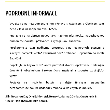
PODROBNÉ INFORMACE
Vydejte se na nezapomenutelnou výpravu s Asterixem a Obelixem sami
nebo v lokální kooperaci dvou hráčů.
Připravte se na zbrusu novou, akcí nabitou plošinovku, napěchovanou
humorem, spoustou překvapení a ryzí galskou zábavou.
Prozkoumejte čtyři nádherná prostředí, plná jedinečných scenérií a
slavných památek, včetně exkluzivní nové destinace – legendárního města
Babylón!
Zopakujte si kdykoliv své akční putování dvaceti opakovaně hratelnými
úrovněmi, obsahujícími širokou škálu nepřátel a spoustu vzrušujících
výzev.
Postavte se hrozivým bossům a dejte římským legionářům
nezapomenutelnou nakládačku v mnoha velkolepých soubojích.
S limitovanou Day One Edition získáte navíc zdarma 2D mlátičku Asterix &
Obelix: Slap Them All! jako bonus.