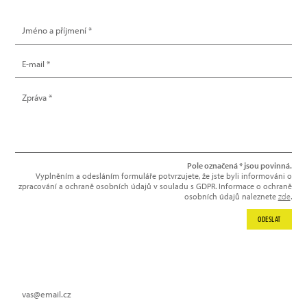
NAPIŠTE NÁM
Pole označená * jsou povinná.
Vyplněním a odesláním formuláře potvrzujete, že jste byli informováni o
zpracování a ochraně osobních údajů v souladu s GDPR. Informace o ochraně
osobních údajů naleznete
zde
.
ODESLAT
NEWSLETTER