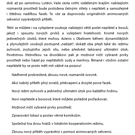
dob až po samotnou Lutécii. Vaše cesta vstříc vzdáleným krajům nabízejícím
rozmanitá prostředí bude proložena četnými střety s nepřáteli a samozřejmě
i štědrou nadílkou facek. To vše za doprovodu originálních animovaných
sekvencí vyprávějících příběh.
Těšit se můžete i na vylepšené souboje nabízející větší počet nepřátel a bossů,
jakož i spoustu nových prvků a vylepšení hratelnosti. Kromě nových
jedinečných útoků, které mohou Asterix s Obelixem během dynamičtějších
a plynulejších soubojů postupně „nabíjet“, dokáží oba přejít také do režimu
zuřivosti, zvyšujícího jejich sílu, nebo předvést takzvaný ultimátní útok.
Pověstnou třešničkou na divočákovi pak je možnost ničit vybrané prvky
prostředí nebo házet po nepřátelích sudy a menhiry. Římané i všichni ostatní
nepřátelé by se proto měli mít vážně na pozoru!
Nádherně prokreslené, zbrusu nové, rozmanité úrovně.
Akcí nabitý příběh plný zvratů, překvapení a dvojité porce facek.
Nový režim zuřivosti a jedinečný ultimátní útok pro každého hrdinu.
Noví nepřátelé a bossové, které můžete pořádně profackovat.
Možnost ničit vybrané prvky prostředí.
Zpracování lokací a postav věrné komiksům.
Společná hra dvou hráčů v lokálním kooperativním režimu.
Zbrusu nový příběh vyprávěný s pomocí animovaných sekvencí.