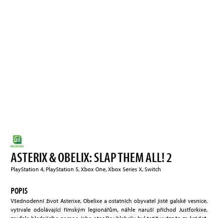
ASTERIX & OBELIX: SLAP THEM ALL! 2
PlayStation 4, PlayStation 5, Xbox One, Xbox Series X, Switch
POPIS
Všednodenní život Asterixe, Obelixe a ostatních obyvatel jisté galské vesnice,
vytrvale odolávající římským legionářům, náhle naruší příchod Justforkixe,