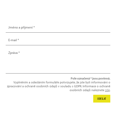
NAPIŠTE NÁM
Pole označená * jsou povinná.
Vyplněním a odesláním formuláře potvrzujete, že jste byli informováni o
zpracování a ochraně osobních údajů v souladu s GDPR. Informace o ochraně
osobních údajů naleznete
zde
.
ODESLAT
NEWSLETTER