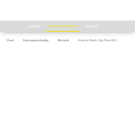
NOVINKY
ZASTOUPENÉ ZNAČKY
KONTAKT
Úvod
Zastoupené značky
Microids
Asterix & Obelix: Slap Them All! 2