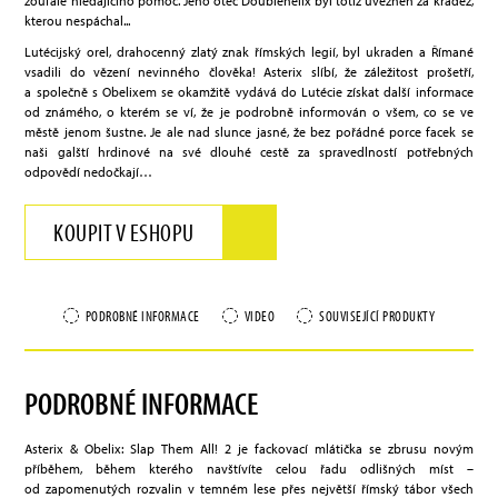
zoufale hledajícího pomoc. Jeho otec Doublehelix byl totiž uvězněn za krádež,
kterou nespáchal...
Lutécijský orel, drahocenný zlatý znak římských legií, byl ukraden a Římané
vsadili do vězení nevinného člověka! Asterix slíbí, že záležitost prošetří,
a společně s Obelixem se okamžitě vydává do Lutécie získat další informace
od známého, o kterém se ví, že je podrobně informován o všem, co se ve
městě jenom šustne. Je ale nad slunce jasné, že bez pořádné porce facek se
naši galští hrdinové na své dlouhé cestě za spravedlností potřebných
odpovědí nedočkají…
KOUPIT V ESHOPU
PODROBNÉ INFORMACE
VIDEO
SOUVISEJÍCÍ PRODUKTY
PODROBNÉ INFORMACE
Asterix & Obelix: Slap Them All! 2 je fackovací mlátička se zbrusu novým
příběhem, během kterého navštívíte celou řadu odlišných míst –
od zapomenutých rozvalin v temném lese přes největší římský tábor všech