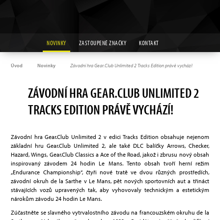
NOVINKY
ZASTOUPENÉ ZNAČKY
KONTAKT
Úvod
Novinky
Závodní hra Gear.Club Unlimited 2 Tracks Edition právě vychází!
ZÁVODNÍ HRA GEAR.CLUB UNLIMITED 2
TRACKS EDITION PRÁVĚ VYCHÁZÍ!
Závodní hra Gear.Club Unlimited 2 v edici Tracks Edition obsahuje nejenom
základní hru Gear.Club Unlimited 2, ale také DLC balíčky Arrows, Checker,
Hazard, Wings, Gear.Club Classics a Ace of the Road, jakož i zbrusu nový obsah
inspirovaný závodem 24 hodin Le Mans. Tento obsah tvoří herní režim
„Endurance Championship“, čtyři nové tratě ve dvou různých prostředích,
závodní okruh de la Sarthe v Le Mans, pět nových sportovních aut a třináct
stávajících vozů upravených tak, aby vyhovovaly technickým a estetickým
nárokům závodu 24 hodin Le Mans.
Zúčastněte se slavného vytrvalostního závodu na francouzském okruhu de la