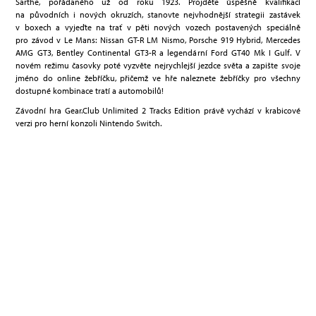
Sarthe, pořádaného už od roku 1923. Projděte úspěšně kvalifikací
na původních i nových okruzích, stanovte nejvhodnější strategii zastávek
v boxech a vyjeďte na trať v pěti nových vozech postavených speciálně
pro závod v Le Mans: Nissan GT-R LM Nismo, Porsche 919 Hybrid, Mercedes
AMG GT3, Bentley Continental GT3-R a legendární Ford GT40 Mk I Gulf. V
novém režimu časovky poté vyzvěte nejrychlejší jezdce světa a zapište svoje
jméno do online žebříčku, přičemž ve hře naleznete žebříčky pro všechny
dostupné kombinace tratí a automobilů!
Závodní hra Gear.Club Unlimited 2 Tracks Edition právě vychází v krabicové
verzi pro herní konzoli Nintendo Switch.