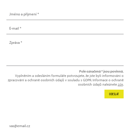
NAPIŠTE NÁM
Pole označená * jsou povinná.
Vyplněním a odesláním formuláře potvrzujete, že jste byli informováni o
zpracování a ochraně osobních údajů v souladu s GDPR. Informace o ochraně
osobních údajů naleznete
zde
.
ODESLAT
NEWSLETTER