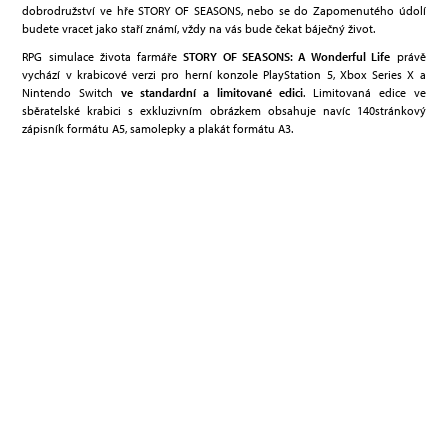
dobrodružství ve hře STORY OF SEASONS, nebo se do Zapomenutého údolí
budete vracet jako staří známí, vždy na vás bude čekat báječný život.
RPG simulace života farmáře
STORY OF SEASONS: A Wonderful Life
právě
vychází v krabicové verzi pro herní konzole PlayStation 5, Xbox Series X a
Nintendo Switch
ve standardní a limitované edici
. Limitovaná edice ve
sběratelské krabici s exkluzivním obrázkem obsahuje navíc 140stránkový
zápisník formátu A5, samolepky a plakát formátu A3.