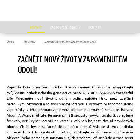
NOVINKY
ZASTOUPENÉ ZNAČKY
KONTAKT
Úvod
Novinky
Začněte nový život v Zapomenutém údolí!
ZAČNĚTE NOVÝ ŽIVOT V ZAPOMENUTÉM
ÚDOLÍ!
Zapusťte kořeny na své nové farmě v Zapomenutém údolí a odvyprávějte
svůj vlastní příběh několika generací ve hře
STORY OF SEASONS: A Wonderful
Life
. Vdechněte nový život úrodným polím, najděte lásku mezi zdejšími
přátelskými obyvateli a se svou vlastní rodinou si vytvořte nezapomenutelné
vzpomínky v této přepracované verzi oblíbené farmářské simulace Harvest
Moon: A Wonderful Life. Remake přináší spoustu nových událostí, vylepšené
festivaly, větší výběr receptů na vaření a celý roh hojnosti dosud neviděných
plodin. Chtěli byste na farmě dělat i něco jiného? Vyfoťte si svou rodinku
s novou funkcí fotografického režimu, oblékejte se do svého oblíbeného
oblečení nebo pomáhejte místním s jejich prosbami. Ať už půjde o vaše první