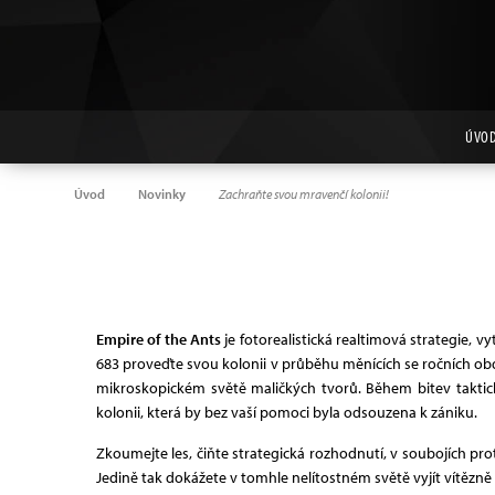
ÚVO
Úvod
Novinky
Zachraňte svou mravenčí kolonii!
Empire of the Ants
je fotorealistická realtimová strategie, 
683 proveďte svou kolonii v průběhu měnících se ročních ob
mikroskopickém světě maličkých tvorů. Během bitev taktic
kolonii, která by bez vaší pomoci byla odsouzena k zániku.
Zkoumejte les, čiňte strategická rozhodnutí, v soubojích pr
Jedině tak dokážete v tomhle nelítostném světě vyjít vítězně z