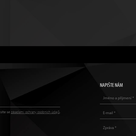
NAPIŠTE NÁM
síte se
zásadami ochrany osobních údajů
.