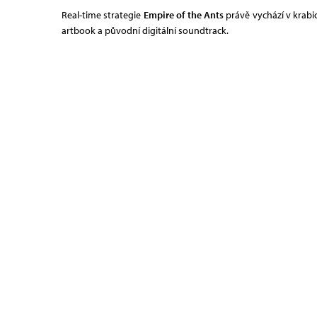
Real-time strategie
Empire of the Ants
právě vychází v krabico
artbook a původní digitální soundtrack.