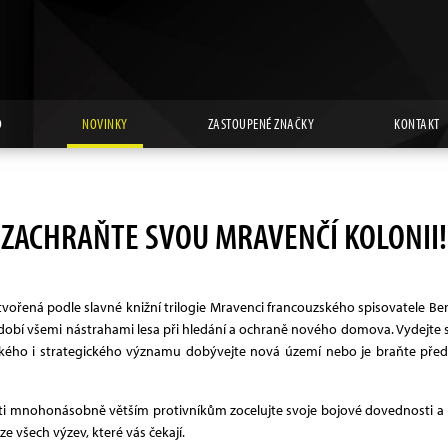
D
NOVINKY
ZASTOUPENÉ ZNAČKY
KONTAKT
ZACHRAŇTE SVOU MRAVENČÍ KOLONII!
vytvořená podle slavné knižní trilogie Mravenci francouzského spisovatele 
dobí všemi nástrahami lesa při hledání a ochraně nového domova. Vydejte s
kého i strategického významu dobývejte nová území nebo je braňte před n
oti mnohonásobně větším protivníkům zocelujte svoje bojové dovednosti a u
e všech výzev, které vás čekají.