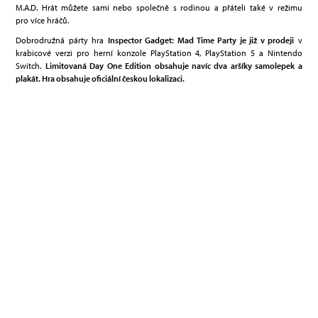
M.A.D. Hrát můžete sami nebo společně s rodinou a přáteli také v režimu
pro více hráčů.
Dobrodružná párty hra
Inspector Gadget: Mad Time Party je již v prodeji
v
krabicové verzi pro herní konzole PlayStation 4, PlayStation 5 a Nintendo
Switch.
Limitovaná Day One Edition obsahuje navíc dva aršíky samolepek a
plakát. Hra obsahuje oficiální českou lokalizaci.