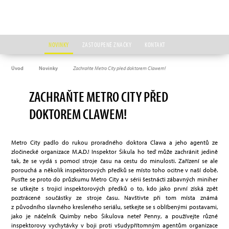
NOVINKY
ZASTOUPENÉ ZNAČKY
KONTAKT
Úvod
Novinky
Zachraňte Metro City před doktorem Clawem!
ZACHRAŇTE METRO CITY PŘED
DOKTOREM CLAWEM!
Metro City padlo do rukou proradného doktora Clawa a jeho agentů ze
zločinecké organizace M.A.D.! Inspektor Šikula ho teď může zachránit jedině
tak, že se vydá s pomocí stroje času na cestu do minulosti. Zařízení se ale
porouchá a několik inspektorových předků se místo toho ocitne v naší době.
Pusťte se proto do průzkumu Metro City a v sérii šestnácti zábavných miniher
se utkejte s trojicí inspektorových předků o to, kdo jako první získá zpět
poztrácené součástky ze stroje času. Navštivte při tom místa známá
z původního slavného kresleného seriálu, setkejte se s oblíbenými postavami,
jako je náčelník Quimby nebo Šikulova neteř Penny, a používejte různé
inspektorovy vychytávky v boji proti všudypřítomným agentům organizace