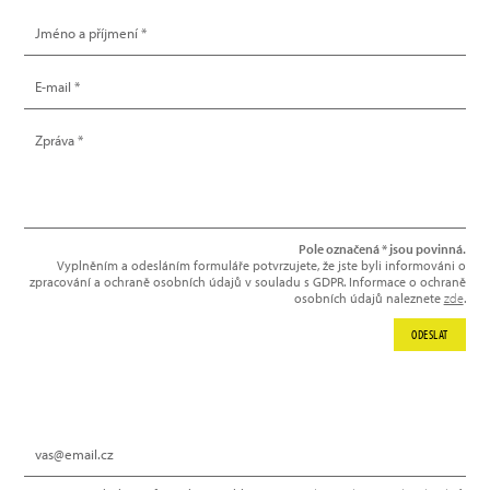
Pole označená * jsou povinná.
Vyplněním a odesláním formuláře potvrzujete, že jste byli informováni o
zpracování a ochraně osobních údajů v souladu s GDPR. Informace o ochraně
osobních údajů naleznete
zde
.
ODESLAT
NEWSLETTER