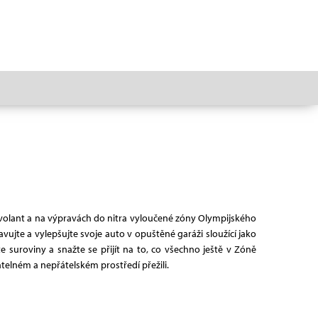
o volant a na výpravách do nitra vyloučené zóny Olympijského
jte a vylepšujte svoje auto v opuštěné garáži sloužící jako
suroviny a snažte se přijít na to, co všechno ještě v Zóně
telném a nepřátelském prostředí přežili.