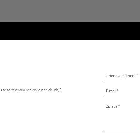
NAPIŠTE NÁM
síte se
zásadami ochrany osobních údajů
.