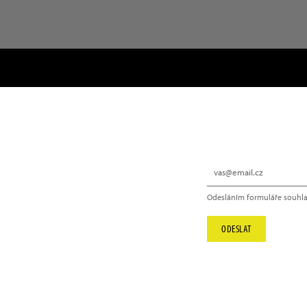
NEWSLETTER
Odesláním formuláře souhla
info@hype.cz
ODESLAT