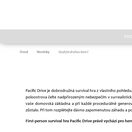
ÚVO
Úvod
Novinky
Využijte druhou šanci!
Pacific Drive je dobrodružná survival hra z vlastního pohle
poloostrova čelte nadpřirozeným nebezpečím v surrealistick
vaše domovská základna a při každé procedurálně generovan
zůstalo. Při tom rozplétejte dávno zapomenutou záhadu a pos
First-person survival hra Pacific Drive právě vychází pro her