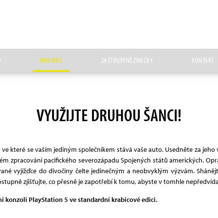
D
NOVINKY
ZASTOUPENÉ ZNAČKY
KONTAKT
VYUŽIJTE DRUHOU ŠANCI!
du, ve které se vaším jediným společníkem stává vaše auto. Usedněte za jeh
ém zpracování pacifického severozápadu Spojených států amerických. Opravu
é vyjížďce do divočiny čelte jedinečným a neobvyklým výzvám. Shánějte 
tupně zjišťujte, co přesně je zapotřebí k tomu, abyste v tomhle nepředvída
ní konzoli PlayStation 5 ve standardní krabicové edici.