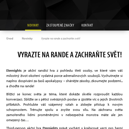
NOVINKY
ZASTOUPENÉ ZNAČKY
KONTAKT
Úvod
Novinky
Vyrazte na rande a zachraňte svět!
VYRAZTE NA RANDE A ZACHRAŇTE SVĚT!
Eternights
je akční randící hra z pohledu třetí osoby, ve které vám váš
milostný život okoření vydatná porce adrenalinových soubojů. Vychutnejte si
naplno dospívání za časů apokalypsy – shánějte zásoby, zkoumejte podzemí...
a choďte na rande!
Blížící se konec světa je téma, které dokáže skvěle rozproudit každou
konverzaci. Sbližte se s pěticí svérázných postav a zjistěte víc o jejich životních
příbězích. Prohlubte váš vzájemný vztah a získejte přístup k novým
schopnostem. Trénujte spolu a zvyšte svou sílu. Na záchranu světa
zamořeného lidmi proměněnými v nebezpečná monstra máte ale jen
omezený čas…
Third-person akční hra
Eternights
právě vychází v krabicové verzi pro herní