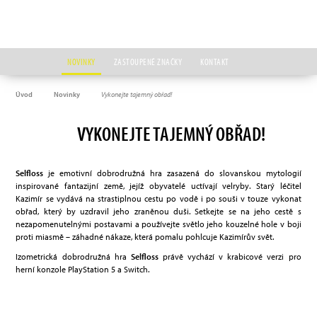
NOVINKY
ZASTOUPENÉ ZNAČKY
KONTAKT
Úvod
Novinky
Vykonejte tajemný obřad!
VYKONEJTE TAJEMNÝ OBŘAD!
Selfloss
je emotivní dobrodružná hra zasazená do slovanskou mytologií
inspirované fantazijní země, jejíž obyvatelé uctívají velryby. Starý léčitel
Kazimír se vydává na strastiplnou cestu po vodě i po souši v touze vykonat
obřad, který by uzdravil jeho zraněnou duši. Setkejte se na jeho cestě s
nezapomenutelnými postavami a používejte světlo jeho kouzelné hole v boji
proti miasmě – záhadné nákaze, která pomalu pohlcuje Kazimírův svět.
Izometrická dobrodružná hra
Selfloss
právě vychází v krabicové verzi pro
herní konzole PlayStation 5 a Switch.