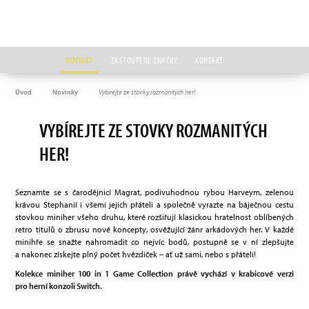
NOVINKY
ZASTOUPENÉ ZNAČKY
KONTAKT
Úvod
Novinky
Vybírejte ze stovky rozmanitých her!
VYBÍREJTE ZE STOVKY ROZMANITÝCH
HER!
Seznamte se s čarodějnicí Magrat, podivuhodnou rybou Harveym, zelenou
krávou Stephanií i všemi jejich přáteli a společně vyrazte na báječnou cestu
stovkou miniher všeho druhu, které rozšiřují klasickou hratelnost oblíbených
retro titulů o zbrusu nové koncepty, osvěžující žánr arkádových her. V každé
minihře se snažte nahromadit co nejvíc bodů, postupně se v ní zlepšujte
a nakonec získejte plný počet hvězdiček – ať už sami, nebo s přáteli!
Kolekce miniher 100 in 1 Game Collection právě vychází v krabicové verzi
pro herní konzoli Switch.