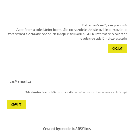
Pole označená * jsou povinná.
Vyplněním a odesláním formuláře potvrzujete, že jste byli informováni o
zpracování a ochraně osobních údajů v souladu s GDPR. Informace o ochraně
osobních údajů naleznete
zde
.
ODESLAT
NEWSLETTER
Odesláním formuláře souhlasíte se
zásadami ochrany osobních údajů
.
ODESLAT
Created by people in ARSY line.