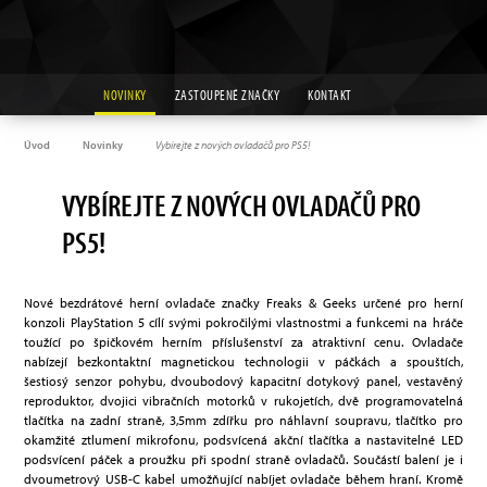
NOVINKY
ZASTOUPENÉ ZNAČKY
KONTAKT
Úvod
Novinky
Vybírejte z nových ovladačů pro PS5!
VYBÍREJTE Z NOVÝCH OVLADAČŮ PRO
PS5!
Nové bezdrátové herní ovladače značky Freaks & Geeks určené pro herní
konzoli PlayStation 5 cílí svými pokročilými vlastnostmi a funkcemi na hráče
toužící po špičkovém herním příslušenství za atraktivní cenu. Ovladače
nabízejí bezkontaktní magnetickou technologii v páčkách a spouštích,
šestiosý senzor pohybu, dvoubodový kapacitní dotykový panel, vestavěný
reproduktor, dvojici vibračních motorků v rukojetích, dvě programovatelná
tlačítka na zadní straně, 3,5mm zdířku pro náhlavní soupravu, tlačítko pro
okamžité ztlumení mikrofonu, podsvícená akční tlačítka a nastavitelné LED
podsvícení páček a proužku při spodní straně ovladačů. Součástí balení je i
dvoumetrový USB-C kabel umožňující nabíjet ovladače během hraní. Kromě