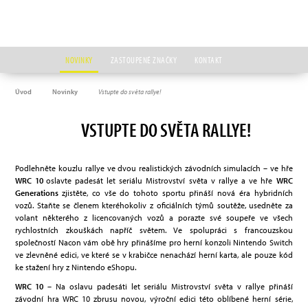
NOVINKY
ZASTOUPENÉ ZNAČKY
KONTAKT
Úvod
Novinky
Vstupte do světa rallye!
VSTUPTE DO SVĚTA RALLYE!
Podlehněte kouzlu rallye ve dvou realistických závodních simulacích – ve hře
WRC 10
oslavte padesát let seriálu Mistrovství světa v rallye a ve hře
WRC
Generations
zjistěte, co vše do tohoto sportu přináší nová éra hybridních
vozů. Staňte se členem kteréhokoliv z oficiálních týmů soutěže, usedněte za
volant některého z licencovaných vozů a porazte své soupeře ve všech
rychlostních zkouškách napříč světem. Ve spolupráci s francouzskou
společností Nacon vám obě hry přinášíme pro herní konzoli Nintendo Switch
ve zlevněné edici, ve které se v krabičce nenachází herní karta, ale pouze kód
ke stažení hry z Nintendo eShopu.
WRC 10
– Na oslavu padesáti let seriálu Mistrovství světa v rallye přináší
závodní hra WRC 10 zbrusu novou, výroční edici této oblíbené herní série,