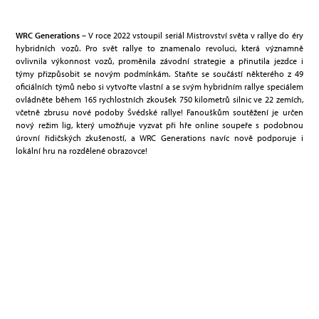
WRC Generations
– V roce 2022 vstoupil seriál Mistrovství světa v rallye do éry
hybridních vozů. Pro svět rallye to znamenalo revoluci, která významně
ovlivnila výkonnost vozů, proměnila závodní strategie a přinutila jezdce i
týmy přizpůsobit se novým podmínkám. Staňte se součástí některého z 49
oficiálních týmů nebo si vytvořte vlastní a se svým hybridním rallye speciálem
ovládněte během 165 rychlostních zkoušek 750 kilometrů silnic ve 22 zemích,
včetně zbrusu nové podoby Švédské rallye! Fanouškům soutěžení je určen
nový režim lig, který umožňuje vyzvat při hře online soupeře s podobnou
úrovní řidičských zkušeností, a WRC Generations navíc nově podporuje i
lokální hru na rozdělené obrazovce!