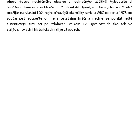
plnou dosud neviděného obsahu a jedinečných zážitků! Vybudujte si
úspěšnou kariéru v některém z 52 oficiálních týmů, v režimu „History Mode“
prožijte na vlastní kůži nejnapínavější okamžiky seriálu WRC od roku 1973 po
současnost, soupeřte online s ostatními hráči a nechte se pohltit ještě
autentičtější simulací při zdolávání celkem 120 rychlostních zkoušek ve
stálých, nových i historických rallye závodech.