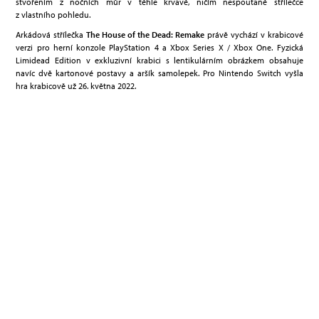
stvořením z nočních můr v téhle krvavé, ničím nespoutané střílečce
z vlastního pohledu.
Arkádová střílečka
The House of the Dead: Remake
právě vychází v krabicové
verzi pro herní konzole PlayStation 4 a Xbox Series X / Xbox One. Fyzická
Limidead Edition v exkluzivní krabici s lentikulárním obrázkem obsahuje
navíc dvě kartonové postavy a aršík samolepek. Pro Nintendo Switch vyšla
hra krabicově už 26. května 2022.