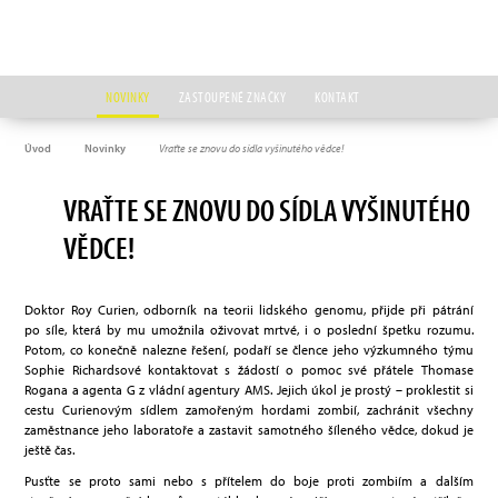
NOVINKY
ZASTOUPENÉ ZNAČKY
KONTAKT
Úvod
Novinky
Vraťte se znovu do sídla vyšinutého vědce!
VRAŤTE SE ZNOVU DO SÍDLA VYŠINUTÉHO
VĚDCE!
Doktor Roy Curien, odborník na teorii lidského genomu, přijde při pátrání
po síle, která by mu umožnila oživovat mrtvé, i o poslední špetku rozumu.
Potom, co konečně nalezne řešení, podaří se člence jeho výzkumného týmu
Sophie Richardsové kontaktovat s žádostí o pomoc své přátele Thomase
Rogana a agenta G z vládní agentury AMS. Jejich úkol je prostý – proklestit si
cestu Curienovým sídlem zamořeným hordami zombií, zachránit všechny
zaměstnance jeho laboratoře a zastavit samotného šíleného vědce, dokud je
ještě čas.
Pusťte se proto sami nebo s přítelem do boje proti zombiím a dalším