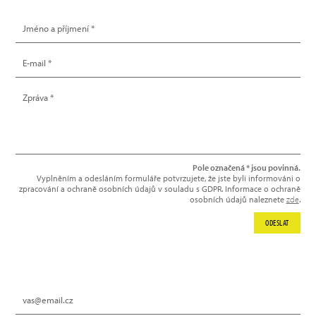
Pole označená * jsou povinná.
Vyplněním a odesláním formuláře potvrzujete, že jste byli informováni o
zpracování a ochraně osobních údajů v souladu s GDPR. Informace o ochraně
osobních údajů naleznete
zde
.
ODESLAT
NEWSLETTER