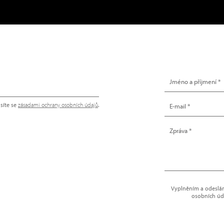
NAPIŠTE NÁM
síte se
zásadami ochrany osobních údajů
.
Vyplněním a odeslání
osobních úd