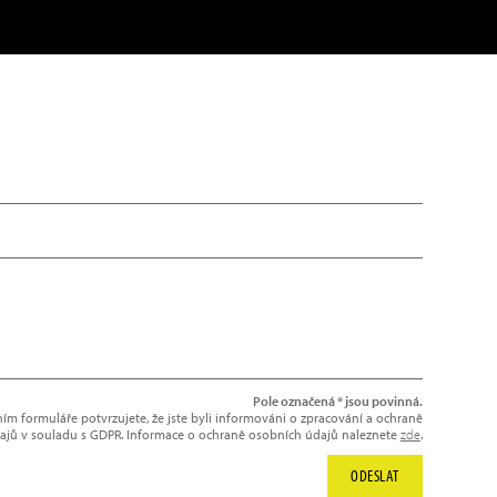
Pole označená * jsou povinná.
m formuláře potvrzujete, že jste byli informováni o zpracování a ochraně
ajů v souladu s GDPR. Informace o ochraně osobních údajů naleznete
zde
.
ODESLAT