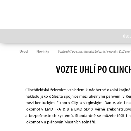
ÚVO
Úvod
Novinky
Vozte uhlí po clinchfieldské železnici v novém DLC pro
VOZTE UHLÍ PO CLINC
Clinchfieldská železnice, vzhledem k nádherné okolní krajin
nákladu jako důležitá spojnice mezi uhelnými pánvemi v Kentu
mezi kentuckým Elkhorn City a virginským Dante, ale i na n
lokomotiv EMD F7A & B a EMD SD40, věrně zrekonstruova
a bezpečnostních systémů. Standardně se můžete těšit i na
lokomotiv a plánování vlastních scénářů.