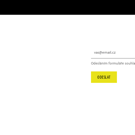
NEWSLETTER
Odesláním formuláře souhla
info@hype.cz
ODESLAT