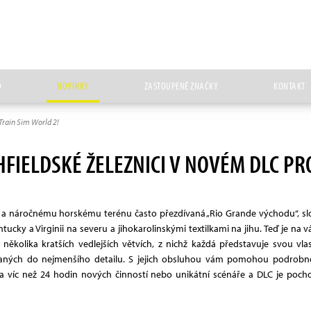
D
NOVINKY
ZASTOUPENÉ ZNAČKY
KONTAKT
 Train Sim World 2!
HFIELDSKÉ ŽELEZNICI V NOVÉM DLC PR
ě a náročnému horskému terénu často přezdívaná „Rio Grande východu“, slou
cky a Virginii na severu a jihokarolinskými textilkami na jihu. Teď je na vá
ěkolika kratších vedlejších větvích, z nichž každá představuje svou vla
ných do nejmenšího detailu. S jejich obsluhou vám pomohou podrobné v
 víc než 24 hodin nových činností nebo unikátní scénáře a DLC je pochop