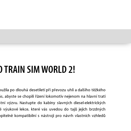
O TRAIN SIM WORLD 2!
žila po dlouhá desetiletí při převozu uhlí a dalšího těžkého
s, abyste se chopili řízení lokomotiv nejenom na hlavní trati
stní výzvu. Nastupte do kabiny slavných diesel-elektrických
ýukové lekce, které vás uvedou do tajů jejich brzdných
itelně kompatibilní s nástroji pro návrh vlastních vzhledů