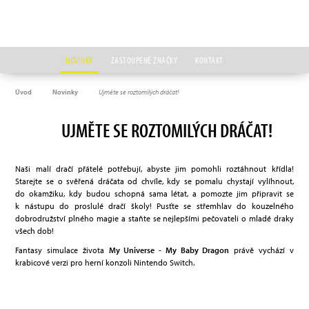
NOVINKY
ZASTOUPENÉ ZNAČKY
KONTAKT
Úvod
Novinky
Ujměte se roztomilých dráčat!
UJMĚTE SE ROZTOMILÝCH DRÁČAT!
Naši malí dračí přátelé potřebují, abyste jim pomohli roztáhnout křídla!
Starejte se o svěřená dráčata od chvíle, kdy se pomalu chystají vylíhnout,
do okamžiku, kdy budou schopná sama létat, a pomozte jim připravit se
k nástupu do proslulé dračí školy! Pusťte se střemhlav do kouzelného
dobrodružství plného magie a staňte se nejlepšími pečovateli o mladé draky
všech dob!
Fantasy simulace života
My Universe - My Baby Dragon
právě vychází v
krabicové verzi pro herní konzoli Nintendo Switch.