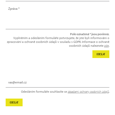
Pole označená * jsou povinná.
Vyplněním a odesláním formuláře potvrzujete, že jste byli informováni o
zpracování a ochraně osobních údajů v souladu s GDPR. Informace o ochraně
osobních údajů naleznete
zde
.
ODESLAT
NEWSLETTER
Odesláním formuláře souhlasíte se
zásadami ochrany osobních údajů
.
ODESLAT