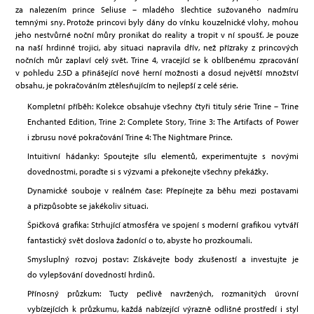
za nalezením prince Seliuse – mladého šlechtice sužovaného nadmíru
temnými sny. Protože princovi byly dány do vínku kouzelnické vlohy, mohou
jeho nestvůrné noční můry pronikat do reality a tropit v ní spoušť. Je pouze
na naší hrdinné trojici, aby situaci napravila dřív, než přízraky z princových
nočních můr zaplaví celý svět. Trine 4, vracející se k oblíbenému zpracování
v pohledu 2.5D a přinášející nové herní možnosti a dosud největší množství
obsahu, je pokračováním ztělesňujícím to nejlepší z celé série.
Kompletní příběh: Kolekce obsahuje všechny čtyři tituly série Trine – Trine
Enchanted Edition, Trine 2: Complete Story, Trine 3: The Artifacts of Power
i zbrusu nové pokračování Trine 4: The Nightmare Prince.
Intuitivní hádanky: Spoutejte sílu elementů, experimentujte s novými
dovednostmi, poraďte si s výzvami a překonejte všechny překážky.
Dynamické souboje v reálném čase: Přepínejte za běhu mezi postavami
a přizpůsobte se jakékoliv situaci.
Špičková grafika: Strhující atmosféra ve spojení s moderní grafikou vytváří
fantastický svět doslova žadonící o to, abyste ho prozkoumali.
Smysluplný rozvoj postav: Získávejte body zkušeností a investujte je
do vylepšování dovedností hrdinů.
Přínosný průzkum: Tucty pečlivě navržených, rozmanitých úrovní
vybízejících k průzkumu, každá nabízející výrazně odlišné prostředí i styl