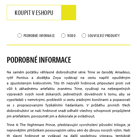
KOUPIT V ESHOPU
PODROBNÉ INFORMACE
VIDEO
SOUVISEJÍCÍ PRODUKTY
PODROBNÉ INFORMACE
Na samém počátku věhlasné dobrodružné série Trine se čaroděj Amadeus,
rytíř Pontius a zlodějka Zoya vydávají na cestu napříč opuštěným
a zpustošeným královstvím. Tito tři nezvyklí hrdinové, připoutaní proti své
vůli k záhadnému artefaktu zvanému Trine, využívají na nebezpečných
výpravách svých nově získaných, jedinečných dovedností k tomu, aby se
vypořádali s nemrtvými, proklestili si cestu zrádnými končinami a popasovali
se s propracovanými fyzikálními hádankami. V průběhu prvních třech
dobrodružství se naši hrdinové snaží odhalit všechny schopnosti propůjčené
jim artefaktem, porozumět jim a dokonale je ovládnout.
Trine 4: The Nightmare Prince, představující vyvrcholení původní trilogie, je
nejnovějším přírůstkem posouvajícím celou sérii do zbrusu nových výšin. Naši
tři slavní hrdinové se vydávají na další společnou výpravu, tentokrát