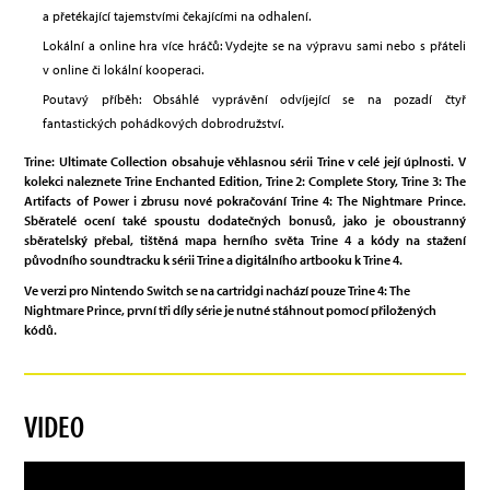
a přetékající tajemstvími čekajícími na odhalení.
Lokální a online hra více hráčů: Vydejte se na výpravu sami nebo s přáteli
v online či lokální kooperaci.
Poutavý příběh: Obsáhlé vyprávění odvíjející se na pozadí čtyř
fantastických pohádkových dobrodružství.
Trine: Ultimate Collection obsahuje věhlasnou sérii Trine v celé její úplnosti. V
kolekci naleznete Trine Enchanted Edition, Trine 2: Complete Story, Trine 3: The
Artifacts of Power i zbrusu nové pokračování Trine 4: The Nightmare Prince.
Sběratelé ocení také spoustu dodatečných bonusů, jako je oboustranný
sběratelský přebal, tištěná mapa herního světa Trine 4 a kódy na stažení
původního soundtracku k sérii Trine a digitálního artbooku k Trine 4.
Ve verzi pro Nintendo Switch se na cartridgi nachází pouze Trine 4: The
Nightmare Prince, první tři díly série je nutné stáhnout pomocí přiložených
kódů.
VIDEO