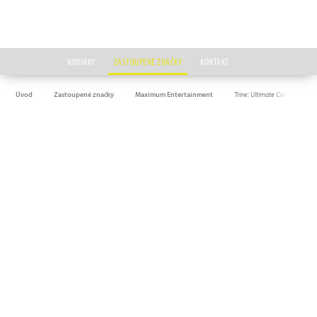
NOVINKY
ZASTOUPENÉ ZNAČKY
KONTAKT
Úvod
Zastoupené značky
Maximum Entertainment
Trine: Ultimate Collection